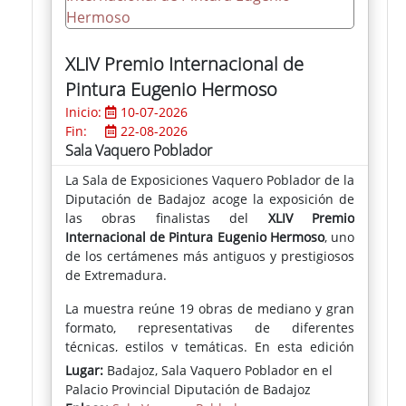
XLIV Premio Internacional de
Pintura Eugenio Hermoso
Inicio:
10-07-2026
Fin:
22-08-2026
Sala Vaquero Poblador
La Sala de Exposiciones Vaquero Poblador de la
Diputación de Badajoz acoge la exposición de
las obras finalistas del
XLIV Premio
Internacional de Pintura Eugenio Hermoso
, uno
de los certámenes más antiguos y prestigiosos
de Extremadura.
La muestra reúne 19 obras de mediano y gran
formato, representativas de diferentes
técnicas, estilos y temáticas. En esta edición
han participado 195 artistas en la fase de
Lugar:
Badajoz, Sala Vaquero Poblador en el
selección previa, la cifra más alta registrada
Palacio Provincial Diputación de Badajoz
hasta la fecha.