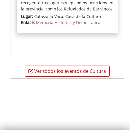
recogen otros lugares y episodios ocurridos en
la provincia, como los Refugiados de Barrancos,
la ocupación de tierras del 25 de marzo, la
Lugar:
Cabeza la Vaca, Casa de la Cultura
columna de los 8000, la sublevación de
Enlace:
Memoria Histórica y Democrática
Badajoz, el batallón de los castúos, la batalla
de la Serena, las refugiadas en la Sierra de
Monsalud, la batalla de Los Santos y las
primeras exhumaciones de represaliados, así
como lugares protagonistas de la represión,
como las colonias penitenciarias de Montijo y
el campo de concentración de Castuera.
Ver todos los eventos de Cultura