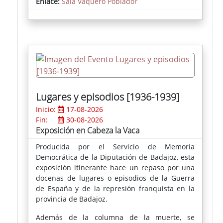
Enlace:
Sala Vaquero Poblador
Los premios adquisición han recaído en
"La
piedra en la cantera"
, de Ramón David Morales
García, y
"Toma la casa"
, de Ángel Alen
Martínez, que pasarán a formar parte de la
colección de arte del Museo de Arte
Contemporáneo de Fregenal de la Sierra.
Lugares y episodios [1936-1939]
Inicio:
17-08-2026
Fin:
30-08-2026
Exposición en Cabeza la Vaca
Producida por el Servicio de Memoria
Democrática de la Diputación de Badajoz, esta
exposición itinerante hace un repaso por una
docenas de lugares o episodios de la Guerra
de España y de la represión franquista en la
provincia de Badajoz.
Además de la columna de la muerte, se