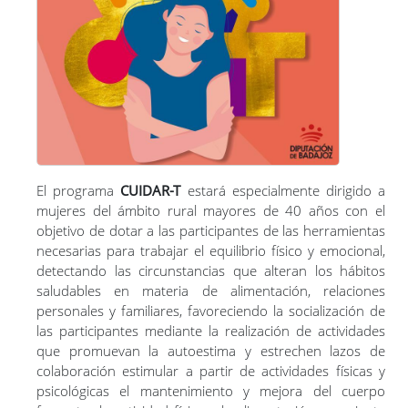
Enlaces de interés
Tinta de Verano 2026
Orgullo de Pueblo 2026
Voces que tejen pueblos
Ancestras
El programa
CUIDAR-T
estará especialmente dirigido a
Mujeres Migrantes Toman la Palabra
mujeres del ámbito rural mayores de 40 años con el
Mujeres al son 2025
objetivo de dotar a las participantes de las herramientas
Conservando en Igualdad 2025
necesarias para trabajar el equilibrio físico y emocional,
detectando las circunstancias que alteran los hábitos
Tinta y Pluma 2025
saludables en materia de alimentación, relaciones
Marzo violeta
personales y familiares, favoreciendo la socialización de
Premios "Nuestra provincia por la igualdad"
las participantes mediante la realización de actividades
que promuevan la autoestima y estrechen lazos de
Circuito de carreras "Generación igualdad"
colaboración estimular a partir de actividades físicas y
III Congreso sobre violencia de género e igualdad
psicológicas el mantenimiento y mejora del cuerpo
Cuidar-T