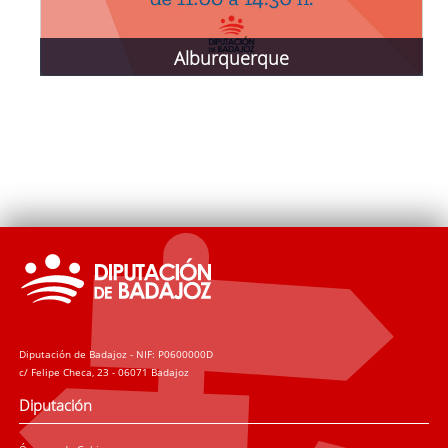
Alburquerque
5 de julio
Diputación de Badajoz - NIF: P0600000D
c/ Felipe Checa, 23 - 06071 Badajoz
Diputación