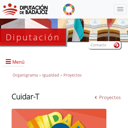
Menú
Diputación
Contacto
Menú
Organigrama
»
Igualdad
»
Proyectos
Portada
Cuidar-T
Proyectos
Documentos de interés