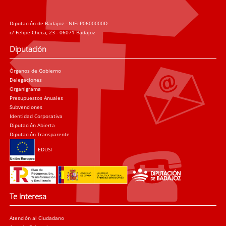
Diputación de Badajoz - NIF: P0600000D
c/ Felipe Checa, 23 - 06071 Badajoz
Diputación
Órganos de Gobierno
Delegaciones
Organigrama
Presupuestos Anuales
Subvenciones
Identidad Corporativa
Diputación Abierta
Diputación Transparente
EDUSI
Te interesa
Atención al Ciudadano