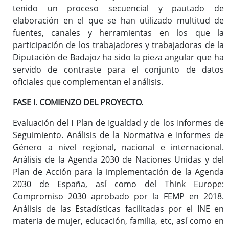
tenido un proceso secuencial y pautado de
Enlaces de interés
elaboración en el que se han utilizado multitud de
fuentes, canales y herramientas en los que la
participación de los trabajadores y trabajadoras de la
Tinta de Verano 2026
Diputación de Badajoz ha sido la pieza angular que ha
Orgullo de Pueblo 2026
servido de contraste para el conjunto de datos
oficiales que complementan el análisis.
Voces que tejen pueblos
Ancestras
FASE I. COMIENZO DEL PROYECTO.
Mujeres Migrantes Toman la Palabra
Evaluación del I Plan de Igualdad y de los Informes de
Mujeres al son 2025
Seguimiento. Análisis de la Normativa e Informes de
Conservando en Igualdad 2025
Género a nivel regional, nacional e internacional.
Tinta y Pluma 2025
Análisis de la Agenda 2030 de Naciones Unidas y del
Marzo violeta
Plan de Acción para la implementación de la Agenda
Premios "Nuestra provincia por la igualdad"
2030 de España, así como del Think Europe:
Compromiso 2030 aprobado por la FEMP en 2018.
Circuito de carreras "Generación igualdad"
Análisis de las Estadísticas facilitadas por el INE en
III Congreso sobre violencia de género e igualdad
materia de mujer, educación, familia, etc, así como en
Cuidar-T