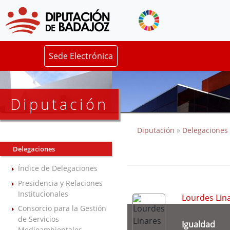
Sede Electrónica
Diputación
Diputación
»
Delegaciones
Delegaciones
Índice de Delegaciones
Presidencia y Relaciones
Institucionales
Lourdes Lin
Consorcio para la Gestión
de Servicios
Igualdad
Medioambientales