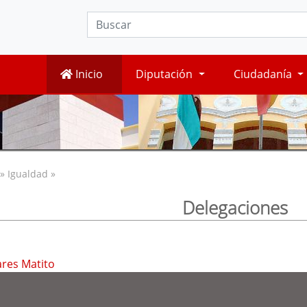
Inicio
Diputación
Ciudadanía
» Igualdad »
Delegaciones
ares Matito