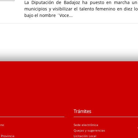
La Diputación de Badajoz ha puesto en marcha un n
municipios y visibilizar el talento femenino en diez 
bajo el nombre ´Voce...
Trámites
ano
Sede electrónica
Quejas y sugerencias
a Provincia
Licitación Local