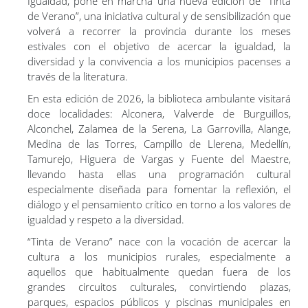
Igualdad, pone en marcha una nueva edición de “Tinta
ATENPRO
de Verano”, una iniciativa cultural y de sensibilización que
volverá a recorrer la provincia durante los meses
estivales con el objetivo de acercar la igualdad, la
diversidad y la convivencia a los municipios pacenses a
través de la literatura.
En esta edición de 2026, la biblioteca ambulante visitará
doce localidades: Alconera, Valverde de Burguillos,
Alconchel, Zalamea de la Serena, La Garrovilla, Alange,
Medina de las Torres, Campillo de Llerena, Medellín,
Tamurejo, Higuera de Vargas y Fuente del Maestre,
llevando hasta ellas una programación cultural
especialmente diseñada para fomentar la reflexión, el
diálogo y el pensamiento crítico en torno a los valores de
igualdad y respeto a la diversidad.
“Tinta de Verano” nace con la vocación de acercar la
cultura a los municipios rurales, especialmente a
aquellos que habitualmente quedan fuera de los
grandes circuitos culturales, convirtiendo plazas,
parques, espacios públicos y piscinas municipales en