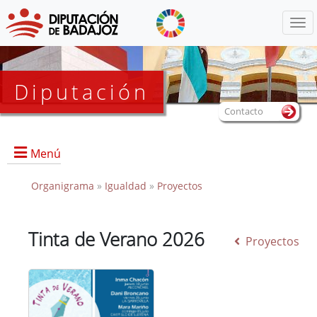
Menú
Diputación
Contacto
Menú
Organigrama
»
Igualdad
»
Proyectos
Portada
Tinta de Verano 2026
Proyectos
Documentos de interés