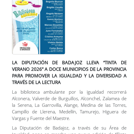
Enlaces de interés
Tinta de Verano 2026
Orgullo de Pueblo 2026
Voces que tejen pueblos
Ancestras
LA DIPUTACIÓN DE BADAJOZ LLEVA “TINTA DE
Mujeres Migrantes Toman la Palabra
VERANO 2026” A DOCE MUNICIPIOS DE LA PROVINCIA
Mujeres al son 2025
PARA PROMOVER LA IGUALDAD Y LA DIVERSIDAD A
Conservando en Igualdad 2025
TRAVÉS DE LA LECTURA
Tinta y Pluma 2025
La biblioteca ambulante por la igualdad recorrerá
Alconera, Valverde de Burguillos, Alconchel, Zalamea de
Marzo violeta
la Serena, La Garrovilla, Alange, Medina de las Torres,
Premios "Nuestra provincia por la igualdad"
Campillo de Llerena, Medellín, Tamurejo, Higuera de
Circuito de carreras "Generación igualdad"
Vargas y Fuente del Maestre.
III Congreso sobre violencia de género e igualdad
La Diputación de Badajoz, a través de su Área de
Cuidar-T