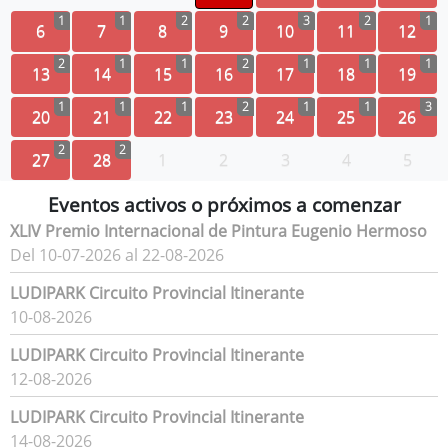
1
1
2
2
3
2
1
6
7
8
9
10
11
12
2
1
1
2
1
1
1
13
14
15
16
17
18
19
1
1
1
2
1
1
3
20
21
22
23
24
25
26
2
2
27
28
1
2
3
4
5
Eventos activos o próximos a comenzar
XLIV Premio Internacional de Pintura Eugenio Hermoso
Del 10-07-2026 al 22-08-2026
LUDIPARK Circuito Provincial Itinerante
10-08-2026
LUDIPARK Circuito Provincial Itinerante
12-08-2026
LUDIPARK Circuito Provincial Itinerante
14-08-2026