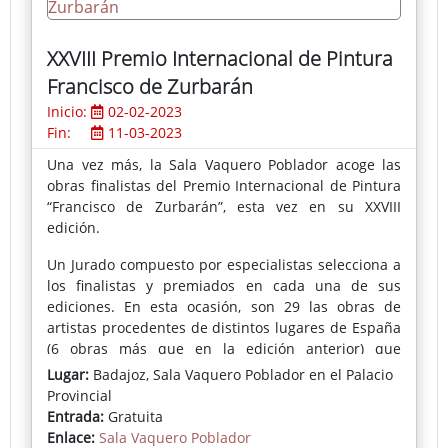
XXVIII Premio Internacional de Pintura
Francisco de Zurbarán
Inicio:
02-02-2023
Fin:
11-03-2023
Una vez más, la Sala Vaquero Poblador acoge las
obras finalistas del Premio Internacional de Pintura
“Francisco de Zurbarán”, esta vez en su XXVIII
edición.
Un Jurado compuesto por especialistas selecciona a
los finalistas y premiados en cada una de sus
ediciones. En esta ocasión, son 29 las obras de
artistas procedentes de distintos lugares de España
(6 obras más que en la edición anterior) que
podremos conocer desde hoy y hasta el 11 de
Lugar:
Badajoz, Sala Vaquero Poblador en el Palacio
marzo, constatando una vez más la vitalidad de esta
Provincial
convocatoria.
Entrada:
Gratuita
Enlace:
Sala Vaquero Poblador