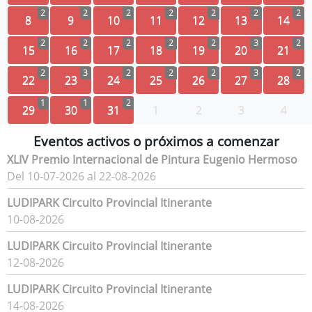
2
2
2
2
2
2
2
8
9
10
11
12
13
14
2
2
2
2
2
3
2
15
16
17
18
19
20
21
2
3
2
2
2
3
2
22
23
24
25
26
27
28
1
1
2
29
30
31
1
2
3
4
Eventos activos o próximos a comenzar
XLIV Premio Internacional de Pintura Eugenio Hermoso
Del 10-07-2026 al 22-08-2026
LUDIPARK Circuito Provincial Itinerante
10-08-2026
LUDIPARK Circuito Provincial Itinerante
12-08-2026
LUDIPARK Circuito Provincial Itinerante
14-08-2026