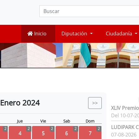
Inicio
Diputación
Ciudadanía
Enero
2024
>>
XLIV Premio
Del 10-07-2
Jue
Vie
Sab
Dom
LUDIPARK Ci
2
2
2
2
2
4
5
6
7
07-08-2026