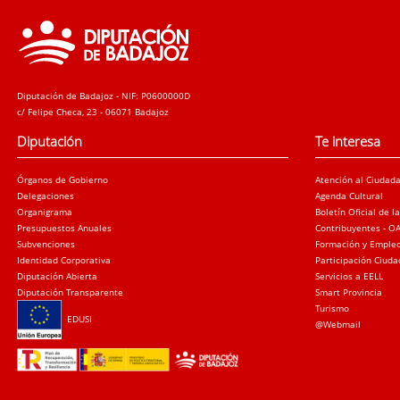
Diputación de Badajoz - NIF: P0600000D
c/ Felipe Checa, 23 - 06071 Badajoz
Diputación
Te interesa
Órganos de Gobierno
Atención al Ciudad
Delegaciones
Agenda Cultural
Organigrama
Boletín Oficial de l
Presupuestos Anuales
Contribuyentes - O
Subvenciones
Formación y Emple
Identidad Corporativa
Participación Ciud
Diputación Abierta
Servicios a EELL
Diputación Transparente
Smart Provincia
Turismo
EDUSI
@Webmail