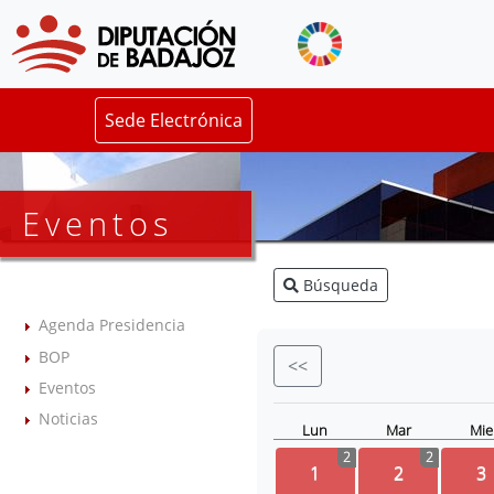
Sede Electrónica
Eventos
Búsqueda
Agenda Presidencia
BOP
<<
Eventos
Noticias
Lun
Mar
Mie
2
2
1
2
3