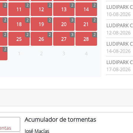
2
2
2
2
2
LUDIPARK Ci
11
12
13
14
10-08-2026
2
2
2
3
2
18
19
20
21
LUDIPARK Ci
12-08-2026
2
2
2
3
2
25
26
27
28
LUDIPARK Ci
2
14-08-2026
1
2
3
4
LUDIPARK Ci
17-08-2026
Acumulador de tormentas
José Macías