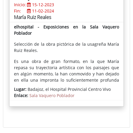
Inicio:
15-12-2023
Fin:
11-02-2024
María Ruiz Reales
elhospital - Exposiciones en la Sala Vaquero
Poblador
Selección de la obra pictórica de la usagreña María
Ruiz Reales.
Es una obra de gran formato, en la que María
repasa su trayectoria artística con los paisajes que
en algún momento, la han conmovido y han dejado
en ella una impronta lo suficientemente profunda
como para expresarlo en sus creaciones. Como ella
Lugar:
Badajoz, el Hospital Provincial Centro Vivo
misma explica, son el gesto, el grafismo, la mancha y
Enlace:
Sala Vaquero Poblador
la materia sus medios de expresión y de
comunicación con quienes visiten su exposición en
la Sala de Exposiciones Vaquero Poblador en El
Hospital – Centro Vivo.