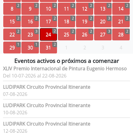
2
2
2
2
2
2
2
8
9
10
11
12
13
14
2
2
2
2
2
3
2
15
16
17
18
19
20
21
2
2
3
2
2
3
2
22
23
24
25
26
27
28
1
1
2
29
30
31
1
2
3
4
Eventos activos o próximos a comenzar
XLIV Premio Internacional de Pintura Eugenio Hermoso
Del 10-07-2026 al 22-08-2026
LUDIPARK Circuito Provincial Itinerante
07-08-2026
LUDIPARK Circuito Provincial Itinerante
10-08-2026
LUDIPARK Circuito Provincial Itinerante
12-08-2026