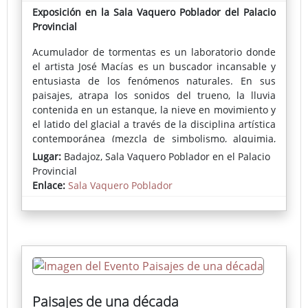
Exposición en la Sala Vaquero Poblador del Palacio
Provincial
Acumulador de tormentas es un laboratorio donde
el artista José Macías es un buscador incansable y
entusiasta de los fenómenos naturales. En sus
paisajes, atrapa los sonidos del trueno, la lluvia
contenida en un estanque, la nieve en movimiento y
el latido del glacial a través de la disciplina artística
contemporánea (mezcla de simbolismo, alquimia,
magia y patrones inconscientes) y la cristaliza en
Lugar:
Badajoz, Sala Vaquero Poblador en el Palacio
sus piezas en su dimensión más abstracta y pura.
Provincial
Enlace:
Sala Vaquero Poblador
Lidón Sancho,
Comisaria de la exposición
Acumulador de
tormentas
Paisajes de una década