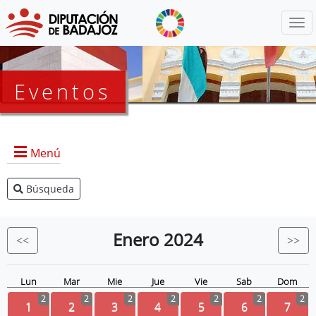
Menú
Eventos
Menú
Búsqueda
Agenda Presidencia
BOP
Enero
2024
<<
>>
Eventos
Noticias
Lun
Mar
Mie
Jue
Vie
Sab
Dom
2
2
2
2
2
2
2
1
2
3
4
5
6
7