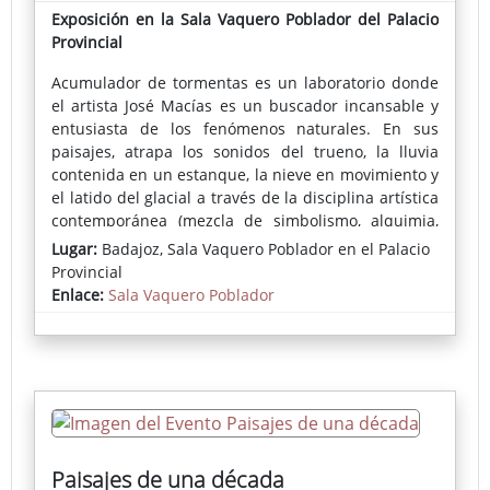
Exposición en la Sala Vaquero Poblador del Palacio
Provincial
Acumulador de tormentas es un laboratorio donde
el artista José Macías es un buscador incansable y
entusiasta de los fenómenos naturales. En sus
paisajes, atrapa los sonidos del trueno, la lluvia
contenida en un estanque, la nieve en movimiento y
el latido del glacial a través de la disciplina artística
contemporánea (mezcla de simbolismo, alquimia,
magia y patrones inconscientes) y la cristaliza en
Lugar:
Badajoz, Sala Vaquero Poblador en el Palacio
sus piezas en su dimensión más abstracta y pura.
Provincial
Enlace:
Sala Vaquero Poblador
Lidón Sancho,
Comisaria de la exposición
Acumulador de
tormentas
Paisajes de una década