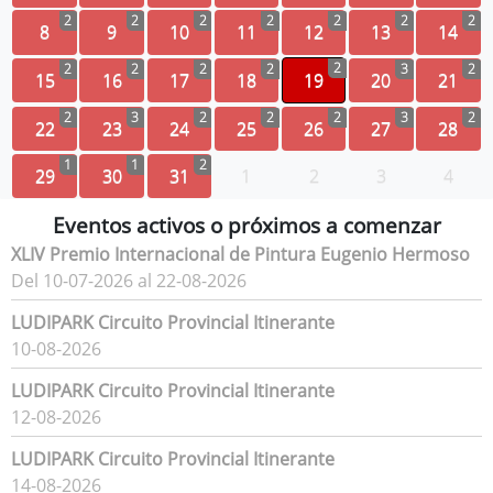
2
2
2
2
2
2
2
8
9
10
11
12
13
14
2
2
2
2
2
3
2
15
16
17
18
19
20
21
2
3
2
2
2
3
2
22
23
24
25
26
27
28
1
1
2
29
30
31
1
2
3
4
Eventos activos o próximos a comenzar
XLIV Premio Internacional de Pintura Eugenio Hermoso
Del 10-07-2026 al 22-08-2026
LUDIPARK Circuito Provincial Itinerante
10-08-2026
LUDIPARK Circuito Provincial Itinerante
12-08-2026
LUDIPARK Circuito Provincial Itinerante
14-08-2026