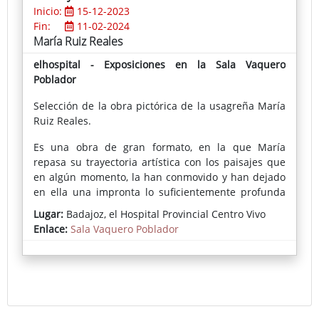
Inicio:
15-12-2023
Fin:
11-02-2024
María Ruiz Reales
elhospital - Exposiciones en la Sala Vaquero
Poblador
Selección de la obra pictórica de la usagreña María
Ruiz Reales.
Es una obra de gran formato, en la que María
repasa su trayectoria artística con los paisajes que
en algún momento, la han conmovido y han dejado
en ella una impronta lo suficientemente profunda
como para expresarlo en sus creaciones. Como ella
Lugar:
Badajoz, el Hospital Provincial Centro Vivo
misma explica, son el gesto, el grafismo, la mancha y
Enlace:
Sala Vaquero Poblador
la materia sus medios de expresión y de
comunicación con quienes visiten su exposición en
la Sala de Exposiciones Vaquero Poblador en El
Hospital – Centro Vivo.