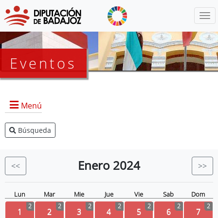
Menú
Eventos
Menú
Búsqueda
Agenda Presidencia
BOP
Enero
2024
<<
>>
Eventos
Noticias
Lun
Mar
Mie
Jue
Vie
Sab
Dom
2
2
2
2
2
2
2
1
2
3
4
5
6
7