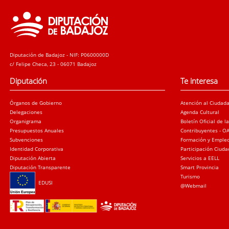
Diputación de Badajoz - NIF: P0600000D
c/ Felipe Checa, 23 - 06071 Badajoz
Diputación
Te interesa
Órganos de Gobierno
Atención al Ciudad
Delegaciones
Agenda Cultural
Organigrama
Boletín Oficial de l
Presupuestos Anuales
Contribuyentes - O
Subvenciones
Formación y Emple
Identidad Corporativa
Participación Ciud
Diputación Abierta
Servicios a EELL
Diputación Transparente
Smart Provincia
Turismo
EDUSI
@Webmail