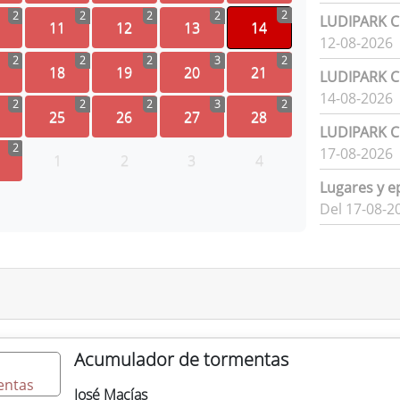
2
2
2
2
2
LUDIPARK Ci
11
12
13
14
12-08-2026
2
2
2
3
2
18
19
20
21
LUDIPARK Ci
14-08-2026
2
2
2
3
2
25
26
27
28
LUDIPARK Ci
2
17-08-2026
1
2
3
4
Lugares y e
Del 17-08-2
Acumulador de tormentas
José Macías