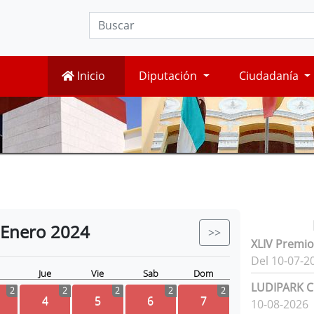
Inicio
Diputación
Ciudadanía
Enero
2024
>>
XLIV Premio
Del 10-07-2
Jue
Vie
Sab
Dom
LUDIPARK Ci
2
2
2
2
2
4
5
6
7
10-08-2026