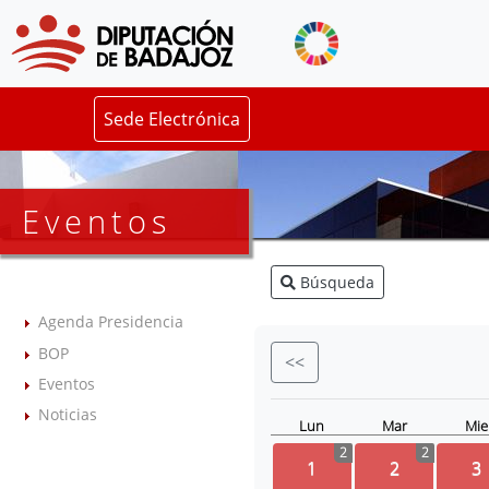
Sede Electrónica
Eventos
Búsqueda
Agenda Presidencia
BOP
<<
Eventos
Noticias
Lun
Mar
Mie
2
2
1
2
3