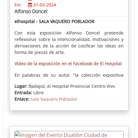
Fin:
31-03-2024
Alfonso Doncel
elhospital - SALA VAQUERO POBLADOR
Con esta exposición Alfonso Doncel pretende
reflexionar sobre la intencionalidad, motivaciones y
derivaciones de la acción de cosificar las ideas en
forma de piezas de arte.
Vídeo de la exposición en el Facebook de El Hospital
En palabras de su autor, "la colección expositiva
ARTHINGKS sugiere una reflexión sobre la actividad
Lugar:
Badajoz, el Hospital Provincial Centro Vivo
del artista como realizador de obras plásticas. [...]
Entrada:
Libre
Pretendo explorar de forma genérica, bajo la
Enlace:
Sala Vaquero Poblador
denominación ARTHINGKS [cosas de artista], las
referencias intencionales, éticas, estéticas y
comunicativas del quehacer del artista (del mío y
puede que de otros y otras) mediante el cual
expresamos planteamientos, ideas y emociones, o
sea, una determinada visión del mundo, que ocurre