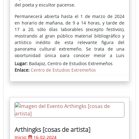
del poeta y escultor pacense.
Permanecerá abierta hasta el 1 de marzo de 2024
en horario de mañana, de 9 a 14 horas, y tarde de
17 a 20, sólo días laborables (excepto festivos),
mostrando al gran público material bibliográfico y
artístico inédito de esta relevante figura del
panorama cultural extremeño. Se trata de una
oportunidad única para conocer mejor a Luis
Álvarez Lencero y su círculo intelectual.
Lugar:
Badajoz, Centro de Estudios Extremeños
Enlace:
Centro de Estudios Extremeños
Más información (Gabinete de Prensa de la
Diputación de Badajoz)
Arthingks [cosas de artista]
Inicio:
16-02-2024