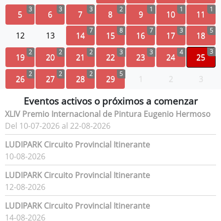
3
3
3
2
1
1
1
5
6
7
8
9
10
11
7
8
7
3
5
12
13
14
15
16
17
18
3
2
2
2
3
3
4
19
20
21
22
23
24
25
2
2
2
5
26
27
28
29
1
2
3
Eventos activos o próximos a comenzar
XLIV Premio Internacional de Pintura Eugenio Hermoso
Del 10-07-2026 al 22-08-2026
LUDIPARK Circuito Provincial Itinerante
10-08-2026
LUDIPARK Circuito Provincial Itinerante
12-08-2026
LUDIPARK Circuito Provincial Itinerante
14-08-2026