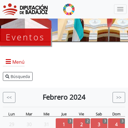
Menú
Eventos
Menú
Búsqueda
Agenda Presidencia
BOP
Febrero
2024
<<
>>
Eventos
Noticias
Lun
Mar
Mie
Jue
Vie
Sab
Dom
3
2
3
3
29
30
31
1
2
3
4