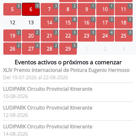
3
3
3
2
1
1
1
5
6
7
8
9
10
11
7
8
7
3
5
12
13
14
15
16
17
18
2
2
2
3
3
4
3
19
20
21
22
23
24
25
2
2
2
5
26
27
28
29
1
2
3
Eventos activos o próximos a comenzar
XLIV Premio Internacional de Pintura Eugenio Hermoso
Del 10-07-2026 al 22-08-2026
LUDIPARK Circuito Provincial Itinerante
10-08-2026
LUDIPARK Circuito Provincial Itinerante
12-08-2026
LUDIPARK Circuito Provincial Itinerante
14-08-2026