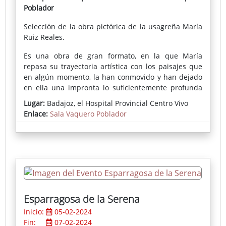
Poblador
Selección de la obra pictórica de la usagreña María
Ruiz Reales.
Es una obra de gran formato, en la que María
repasa su trayectoria artística con los paisajes que
en algún momento, la han conmovido y han dejado
en ella una impronta lo suficientemente profunda
como para expresarlo en sus creaciones. Como ella
Lugar:
Badajoz, el Hospital Provincial Centro Vivo
misma explica, son el gesto, el grafismo, la mancha y
Enlace:
Sala Vaquero Poblador
la materia sus medios de expresión y de
comunicación con quienes visiten su exposición en
la Sala de Exposiciones Vaquero Poblador en El
Hospital – Centro Vivo.
Esparragosa de la Serena
Inicio:
05-02-2024
Fin:
07-02-2024