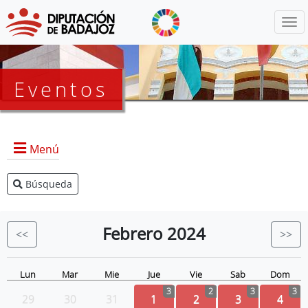
Menú
Eventos
Menú
Búsqueda
Agenda Presidencia
BOP
Febrero
2024
<<
>>
Eventos
Noticias
Lun
Mar
Mie
Jue
Vie
Sab
Dom
3
2
3
3
29
30
31
1
2
3
4