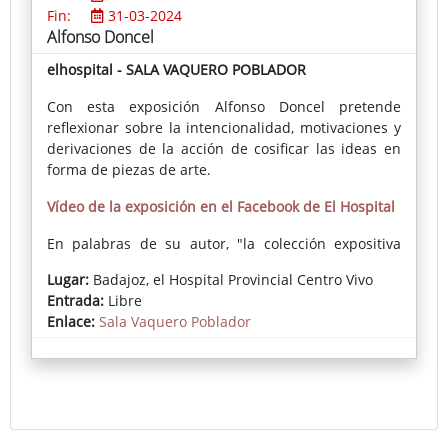
Fin:
31-03-2024
Alfonso Doncel
elhospital - SALA VAQUERO POBLADOR
Con esta exposición Alfonso Doncel pretende
reflexionar sobre la intencionalidad, motivaciones y
derivaciones de la acción de cosificar las ideas en
forma de piezas de arte.
Vídeo de la exposición en el Facebook de El Hospital
En palabras de su autor, "la colección expositiva
ARTHINGKS sugiere una reflexión sobre la actividad
Lugar:
Badajoz, el Hospital Provincial Centro Vivo
del artista como realizador de obras plásticas. [...]
Entrada:
Libre
Pretendo explorar de forma genérica, bajo la
Enlace:
Sala Vaquero Poblador
denominación ARTHINGKS [cosas de artista], las
referencias intencionales, éticas, estéticas y
comunicativas del quehacer del artista (del mío y
puede que de otros y otras) mediante el cual
expresamos planteamientos, ideas y emociones, o
sea, una determinada visión del mundo, que ocurre