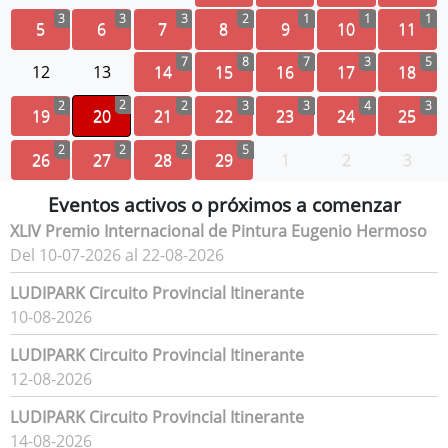
3
3
3
2
1
1
1
5
6
7
8
9
10
11
7
8
7
3
5
12
13
14
15
16
17
18
2
2
2
3
3
4
3
19
20
21
22
23
24
25
2
2
2
5
26
27
28
29
1
2
3
Eventos activos o próximos a comenzar
XLIV Premio Internacional de Pintura Eugenio Hermoso
Del 10-07-2026 al 22-08-2026
LUDIPARK Circuito Provincial Itinerante
10-08-2026
LUDIPARK Circuito Provincial Itinerante
12-08-2026
LUDIPARK Circuito Provincial Itinerante
14-08-2026