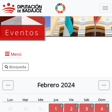
Menú
Eventos
Menú
Búsqueda
Agenda Presidencia
BOP
Febrero
2024
<<
>>
Eventos
Noticias
Lun
Mar
Mie
Jue
Vie
Sab
Dom
3
2
3
3
29
30
31
1
2
3
4