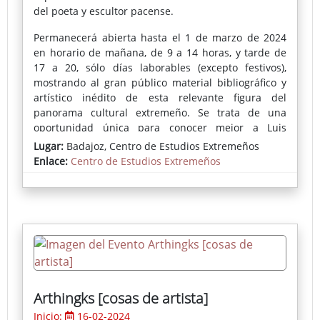
del poeta y escultor pacense.
Permanecerá abierta hasta el 1 de marzo de 2024
en horario de mañana, de 9 a 14 horas, y tarde de
17 a 20, sólo días laborables (excepto festivos),
mostrando al gran público material bibliográfico y
artístico inédito de esta relevante figura del
panorama cultural extremeño. Se trata de una
oportunidad única para conocer mejor a Luis
Álvarez Lencero y su círculo intelectual.
Lugar:
Badajoz, Centro de Estudios Extremeños
Enlace:
Centro de Estudios Extremeños
Más información (Gabinete de Prensa de la
Diputación de Badajoz)
Arthingks [cosas de artista]
Inicio:
16-02-2024