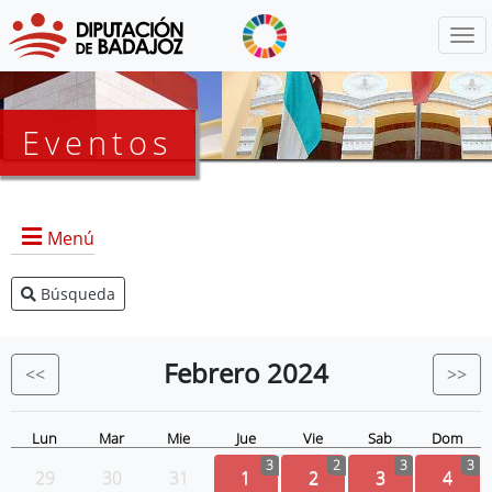
Menú
Eventos
Menú
Búsqueda
Agenda Presidencia
BOP
Febrero
2024
<<
>>
Eventos
Noticias
Lun
Mar
Mie
Jue
Vie
Sab
Dom
3
2
3
3
29
30
31
1
2
3
4