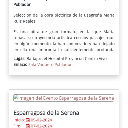
Poblador
Selección de la obra pictórica de la usagreña María
Ruiz Reales.
Es una obra de gran formato, en la que María
repasa su trayectoria artística con los paisajes que
en algún momento, la han conmovido y han dejado
en ella una impronta lo suficientemente profunda
como para expresarlo en sus creaciones. Como ella
Lugar:
Badajoz, el Hospital Provincial Centro Vivo
misma explica, son el gesto, el grafismo, la mancha y
Enlace:
Sala Vaquero Poblador
la materia sus medios de expresión y de
comunicación con quienes visiten su exposición en
la Sala de Exposiciones Vaquero Poblador en El
Hospital – Centro Vivo.
Esparragosa de la Serena
Inicio:
05-02-2024
Fin:
07-02-2024