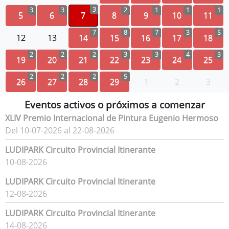
3
3
3
2
1
1
1
5
6
7
8
9
10
11
7
8
7
3
5
12
13
14
15
16
17
18
2
2
2
3
3
4
3
19
20
21
22
23
24
25
2
2
2
5
26
27
28
29
1
2
3
Eventos activos o próximos a comenzar
XLIV Premio Internacional de Pintura Eugenio Hermoso
Del 10-07-2026 al 22-08-2026
LUDIPARK Circuito Provincial Itinerante
10-08-2026
LUDIPARK Circuito Provincial Itinerante
12-08-2026
LUDIPARK Circuito Provincial Itinerante
14-08-2026