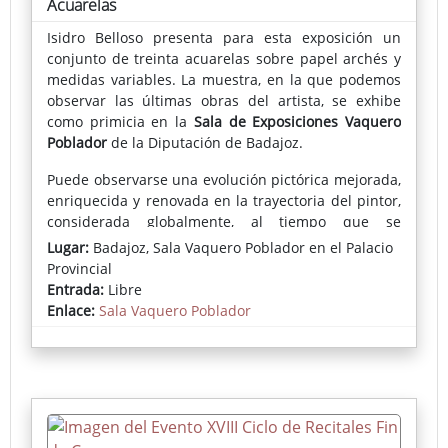
Acuarelas
Isidro Belloso presenta para esta exposición un
conjunto de treinta acuarelas sobre papel archés y
medidas variables. La muestra, en la que podemos
observar las últimas obras del artista, se exhibe
como primicia en la
Sala de Exposiciones Vaquero
Poblador
de la Diputación de Badajoz.
Puede observarse una evolución pictórica mejorada,
enriquecida y renovada en la trayectoria del pintor,
considerada globalmente, al tiempo que se
mantienen temas y asuntos presentes en toda su
Lugar:
Badajoz, Sala Vaquero Poblador en el Palacio
trayectoria que se presentan ahora con mayor
Provincial
detallismo, delicado cromatismo y acentuada
Entrada:
Libre
elegancia.
Enlace:
Sala Vaquero Poblador
Así, podemos contemplar paisajes naturales y
urbanos de estudiados enfoques, logrados reflejos y
austeros cromatismos que unas veces se nos
muestran próximos (jardines, puentes, portadas,
fachadas...) y otras como panorámicas de ciudades
(Salzburgo, la ría de Bilbao, Salamanca, Oporto y