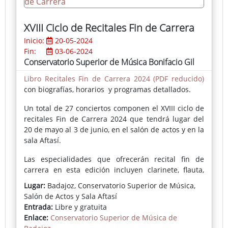
Badajoz), a veces distribuidas en graduados planos.
Novedosas son las representaciones de interiores,
XVIII Ciclo de Recitales Fin de Carrera
como es el caso de la Capilla Mayor de la Catedral
Inicio:
20-05-2024
de Badajoz.
Fin:
03-06-2024
Las flores, sueltas o formando ramos en recipientes,
Conservatorio Superior de Música Bonifacio Gil
así como los frutos y los árboles, vuelven al amplio
Libro Recitales Fin de Carrera 2024 (PDF reducido)
espectro temático del pintor. Las aguas y los
con biografías, horarios y programas detallados.
ambientes brumosos, sin estar ausentes, parecen
menos frecuentes.
Un total de 27 conciertos componen el XVIII ciclo de
recitales Fin de Carrera 2024 que tendrá lugar del
20 de mayo al 3 de junio, en el salón de actos y en la
sala Aftasí.
Las especialidades que ofrecerán recital fin de
carrera en esta edición incluyen clarinete, flauta,
composición, percusión, violín, guitarra, viola, piano,
Lugar:
Badajoz, Conservatorio Superior de Música,
violonchelo, contrabajo, saxofón, trombón y canto.
Salón de Actos y Sala Aftasí
Cada concierto será una muestra del dominio
Entrada:
Libre y gratuita
técnico y artístico de los estudiantes, y una
Enlace:
Conservatorio Superior de Música de
celebración de su trayectoria académica y artística.