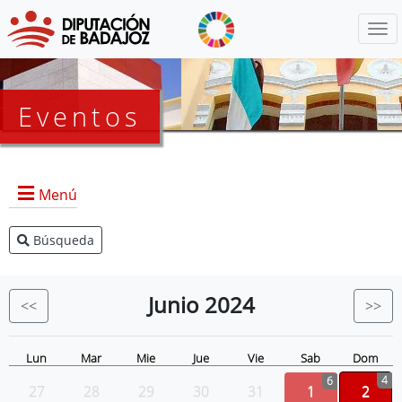
Menú
Eventos
Menú
Búsqueda
Agenda Presidencia
BOP
Junio
2024
<<
>>
Eventos
Noticias
Lun
Mar
Mie
Jue
Vie
Sab
Dom
4
6
27
28
29
30
31
1
2