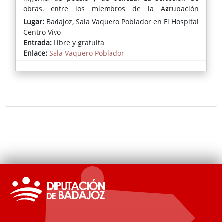
obras, entre los miembros de la Agrupación
Fotográfica Extremeña que se embarcaron en el
Lugar:
Badajoz, Sala Vaquero Poblador en El Hospital
proyecto, ha sido comisariada por el reconocido
Centro Vivo
fotógrafo JAM Montoya.
Entrada:
Libre y gratuita
Enlace:
Sala Vaquero Poblador