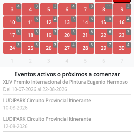
4
3
3
4
8
11
3
3
4
5
6
7
8
9
3
6
4
5
6
10
4
10
11
12
13
14
15
16
3
3
3
5
6
6
3
17
18
19
20
21
22
23
3
3
3
4
5
7
4
24
25
26
27
28
29
30
1
2
3
4
5
6
7
Eventos activos o próximos a comenzar
XLIV Premio Internacional de Pintura Eugenio Hermoso
Del 10-07-2026 al 22-08-2026
LUDIPARK Circuito Provincial Itinerante
10-08-2026
LUDIPARK Circuito Provincial Itinerante
12-08-2026