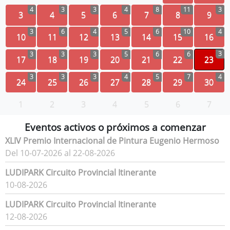
4
3
3
4
8
11
3
3
4
5
6
7
8
9
3
6
4
5
6
10
4
10
11
12
13
14
15
16
3
3
3
3
5
6
6
17
18
19
20
21
22
23
3
3
3
4
5
7
4
24
25
26
27
28
29
30
1
2
3
4
5
6
7
Eventos activos o próximos a comenzar
XLIV Premio Internacional de Pintura Eugenio Hermoso
Del 10-07-2026 al 22-08-2026
LUDIPARK Circuito Provincial Itinerante
10-08-2026
LUDIPARK Circuito Provincial Itinerante
12-08-2026