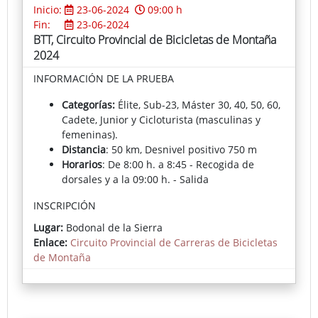
Inicio:
23-06-2024
09:00 h
Fin:
23-06-2024
BTT, Circuito Provincial de Bicicletas de Montaña
2024
INFORMACIÓN DE LA PRUEBA
Categorías:
Élite, Sub-23, Máster 30, 40, 50, 60,
Cadete, Junior y Cicloturista (masculinas y
femeninas).
Distancia
: 50 km, Desnivel positivo 750 m
Horarios
: De 8:00 h. a 8:45 - Recogida de
dorsales y a la 09:00 h. - Salida
INSCRIPCIÓN
Lugar:
Bodonal de la Sierra
Inscripción
:
Formulario web Federación
Enlace:
Circuito Provincial de Carreras de Bicicletas
Extremeña de Ciclismo
de Montaña
Fecha Límite
de Inscripción: 20/06/2024
Importe de la inscripción 15,00 € Federados -
25,00 € No Federados
Correo para