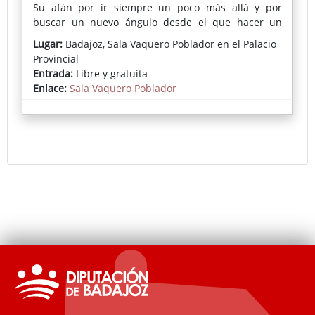
Su afán por ir siempre un poco más allá y por
buscar un nuevo ángulo desde el que hacer un
tratamiento artístico de la realidad son rasgos de
Lugar:
Badajoz, Sala Vaquero Poblador en el Palacio
estilo propio, como podrán apreciar aquellos que se
Provincial
acerquen a esta Sala, hasta el sábado 6 de julio,
Entrada:
Libre y gratuita
para visitar Tauromaquia.
Enlace:
Sala Vaquero Poblador