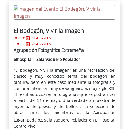
incidencias:
licencias@ciclismoextremadura.e
s
A partir del 17/06/2024 la inscripción aumenta
7,00€
La comida está incluida en inscripción (hay
El Bodegón, Vivir la Imagen
que confirmarla en dicha inscripción).
Inicio:
31-05-2024
MÁS INFORMACIÓN
Fin:
28-07-2024
Agrupación Fotográfica Extremeña
Plano
(pdf)
Facebook del Organizador
Puerto Lobo C.D.
elhospital - Sala Vaquero Poblador
"El bodegón. Vivir la imagen" es una recreación del
clásico y muy conocido tema del bodegón en
pintura, pero en este caso mediante la fotografía y
con una intención muy de vanguardia, muy siglo XXI.
El resultado, cuarenta fotografías que se podrán ver
a partir del 31 de mayo. Una verdadera muestra de
ingenio, de poesía y de belleza. La selección de
obras, entre los miembros de la Agrupación
Fotográfica Extremeña que se embarcaron en el
Lugar:
Badajoz, Sala Vaquero Poblador en El Hospital
proyecto, ha sido comisariada por el reconocido
Centro Vivo