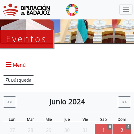
Menú
Eventos
Menú
Búsqueda
Agenda Presidencia
BOP
Junio
2024
<<
>>
Eventos
Noticias
Lun
Mar
Mie
Jue
Vie
Sab
Dom
6
4
27
28
29
30
31
1
2