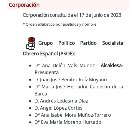
Corporación
Información General
Corporación constituida el 17 de Junio de 2023
Historia
* Orden alfabetico por apellidos y nombre
Monumentos
Gastronomía
Grupo Político Partido Socialista
Fiestas
Turismo
Obrero Español (PSOE):
Población
Dª Ana Belén Vals Muñoz -
Alcaldesa-
Corporación
Presidenta
Correo-e gratis
D. Juan José Benítez Ruíz Moyano
Radio en Internet
Dª María José Herrador Calderón de la
Códigos para FACe
Barca
D. Andrés Ledesma Díaz
D. Angel López Cortés
Dª Ana Isabel Mora Muñoz-Torrero
Dª Eva María Moreno Hurtado