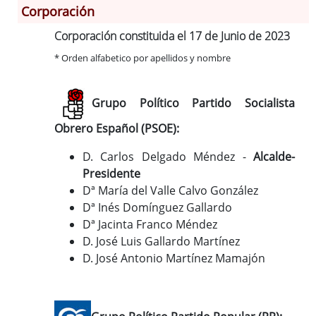
Corporación
Corporación constituida el 17 de Junio de 2023
Información General
* Orden alfabetico por apellidos y nombre
Historia
Monumentos
Grupo Político Partido Socialista
Gastronomía
Fiestas
Obrero Español (PSOE):
Turismo
D. Carlos Delgado Méndez -
Alcalde-
Población
Presidente
Archivo Municipal
Dª María del Valle Calvo González
Corporación
Dª Inés Domínguez Gallardo
Correo-e gratis
Dª Jacinta Franco Méndez
D. José Luis Gallardo Martínez
Códigos para FACe
D. José Antonio Martínez Mamajón