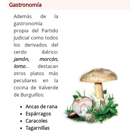
Gastronomía
Además de la
Información General
gastronomía
Historia
propia del Partido
Monumentos
Judicial como todos
Gastronomía
los derivados del
cerdo ibérico:
Fiestas
jamón, morcón,
Turismo
lomo
... destacan
Población
otros platos más
Archivo Municipal
peculiares en la
Corporación
cocina de Valverde
Correo-e gratis
de Burguillos:
Códigos para FACe
Ancas de rana
Espárragos
Caracoles
Tagarnillas