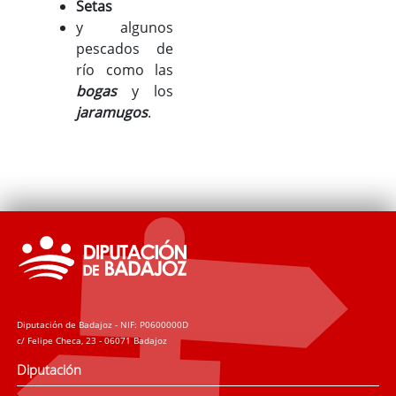
Setas
y algunos
pescados de
río como las
bogas
y los
jaramugos
.
Diputación de Badajoz - NIF: P0600000D
c/ Felipe Checa, 23 - 06071 Badajoz
Diputación