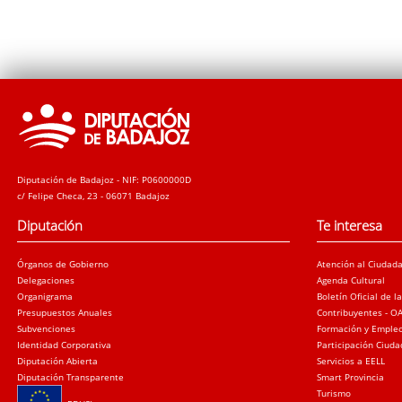
Diputación de Badajoz - NIF: P0600000D
c/ Felipe Checa, 23 - 06071 Badajoz
Diputación
Te interesa
Órganos de Gobierno
Atención al Ciudad
Delegaciones
Agenda Cultural
Organigrama
Boletín Oficial de l
Presupuestos Anuales
Contribuyentes - O
Subvenciones
Formación y Emple
Identidad Corporativa
Participación Ciud
Diputación Abierta
Servicios a EELL
Diputación Transparente
Smart Provincia
Turismo