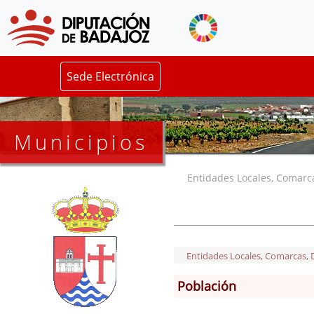
Sede Electrónica
Municipios
Entidades Locales, Comarcas
Entidades Locales, Comarcas, De
Población