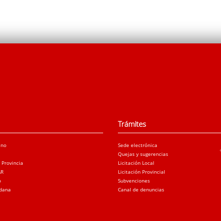
Trámites
ano
Sede electrónica
Quejas y sugerencias
a Provincia
Licitación Local
AR
Licitación Provincial
o
Subvenciones
adana
Canal de denuncias