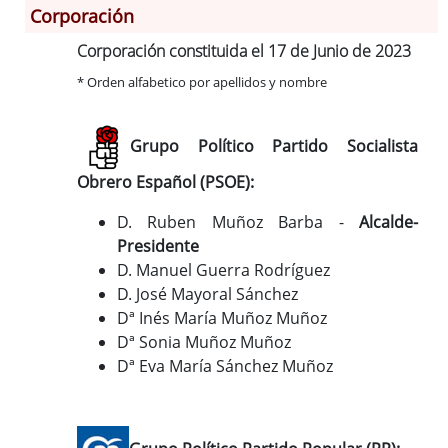
Corporación
Corporación constituida el 17 de Junio de 2023
Información General
* Orden alfabetico por apellidos y nombre
Historia
Monumentos
Gastronomía
Grupo Político Partido Socialista
Fiestas
Obrero Español (PSOE):
Turismo
D. Ruben Muñoz Barba -
Alcalde-
Población
Presidente
Corporación
D. Manuel Guerra Rodríguez
Correo-e gratis
D. José Mayoral Sánchez
Códigos para FACe
Dª Inés María Muñoz Muñoz
Dª Sonia Muñoz Muñoz
Dª Eva María Sánchez Muñoz