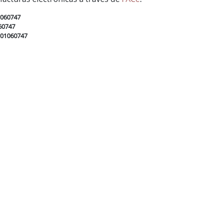
1060747
60747
L01060747