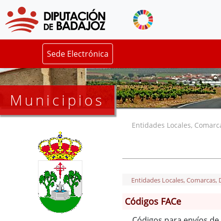
Sede Electrónica
Municipios
Entidades Locales, Comarcas
Entidades Locales, Comarcas, De
Códigos FACe
Códigos para envíos de 