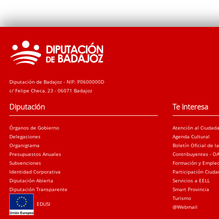
Diputación de Badajoz - NIF: P0600000D
c/ Felipe Checa, 23 - 06071 Badajoz
Diputación
Te interesa
Órganos de Gobierno
Atención al Ciudad
Delegaciones
Agenda Cultural
Organigrama
Boletín Oficial de l
Presupuestos Anuales
Contribuyentes - O
Subvenciones
Formación y Emple
Identidad Corporativa
Participación Ciud
Diputación Abierta
Servicios a EELL
Diputación Transparente
Smart Provincia
Turismo
EDUSI
@Webmail