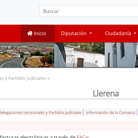
Inicio
Diputación
Ciudadanía
 y Partidos Judiciales »
Llerena
legaciones terriroriales y Partidos Judiciales
Información de la Comarca
facturas electrónicas a través de
FACe
: