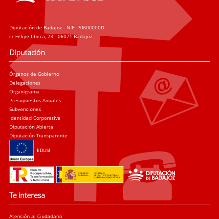
Diputación de Badajoz - NIF: P0600000D
c/ Felipe Checa, 23 - 06071 Badajoz
Diputación
Órganos de Gobierno
Delegaciones
Organigrama
Presupuestos Anuales
Subvenciones
Identidad Corporativa
Diputación Abierta
Diputación Transparente
EDUSI
Te interesa
Atención al Ciudadano