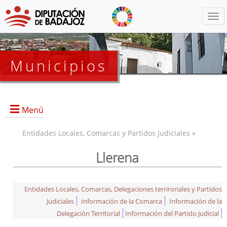
Menú
Municipios
Menú
Entidades Locales, Comarcas y Partidos Judiciales »
Llerena
Entidades Locales, Comarcas, Delegaciones terriroriales y Partidos
Judiciales
Información de la Comarca
Información de la
Delegación Territorial
Información del Partido Judicial