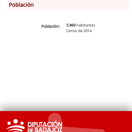
Población
Información General
Historia
5.969
habitantes
Población:
Censo de 2014
Monumentos
Gastronomía
Fiestas
Turismo
Población
Corporación
Correo-e gratis
Códigos para FACe