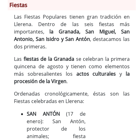
Fiestas
Las Fiestas Populares tienen gran tradición en
Información General
Llerena. Dentro de las seis fiestas más
Historia
importantes,
la Granada, San Miguel, San
Monumentos
Antonio, San Isidro y San Antón
, destacamos las
Gastronomía
dos primeras.
Fiestas
Las
fiestas de la Granada
se celebran la primera
Turismo
quincena de agosto y tienen como elementos
Población
más sobresalientes los
actos culturales
y
la
Corporación
procesión de la Virgen
.
Correo-e gratis
Ordenadas cronológicamente, éstas son las
Códigos para FACe
Fiestas celebradas en Llerena:
SAN ANTÓN
(17 de
enero): San Antón,
protector de los
animales; fiesta