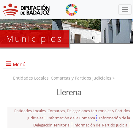
Menú
Municipios
Menú
Entidades Locales, Comarcas y Partidos Judiciales »
Llerena
Entidades Locales, Comarcas, Delegaciones terriroriales y Partidos
Judiciales
Información de la Comarca
Información de la
Delegación Territorial
Información del Partido Judicial