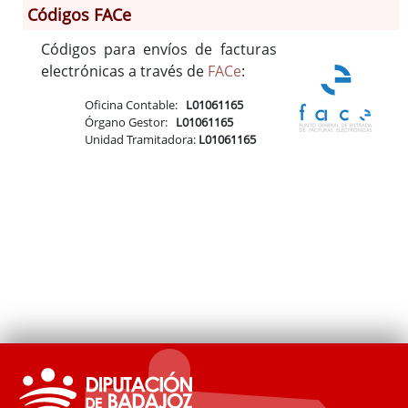
Códigos FACe
Códigos para envíos de facturas
Información General
electrónicas a través de
FACe
:
Historia
Oficina Contable:
L01061165
Monumentos
Órgano Gestor:
L01061165
Gastronomía
Unidad Tramitadora:
L01061165
Fiestas
Turismo
Población
Corporación
Correo-e gratis
Códigos para FACe