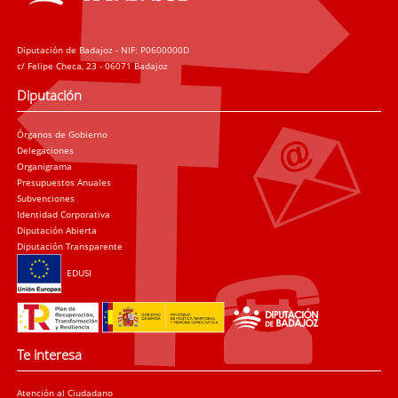
Diputación de Badajoz - NIF: P0600000D
c/ Felipe Checa, 23 - 06071 Badajoz
Diputación
Órganos de Gobierno
Delegaciones
Organigrama
Presupuestos Anuales
Subvenciones
Identidad Corporativa
Diputación Abierta
Diputación Transparente
EDUSI
Te interesa
Atención al Ciudadano