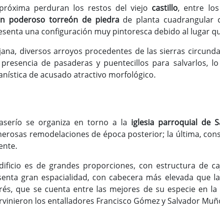
próxima perduran los restos del viejo
castillo
, entre lo
un poderoso torreón de piedra
de planta cuadrangular 
resenta una configuración muy pintoresca debido al lugar q
ana, diversos arroyos procedentes de las sierras circunda
la presencia de pasaderas y puentecillos para salvarlos, l
anística de acusado atractivo morfológico.
caserío se organiza en torno a la
iglesia parroquial de 
erosas remodelaciones de época posterior; la última, consis
ente.
edificio es de grandes proporciones, con estructura de ca
senta gran espacialidad, con cabecera más elevada que la 
erés, que se cuenta entre las mejores de su especie en la r
ervinieron los entalladores Francisco Gómez y Salvador Muñ