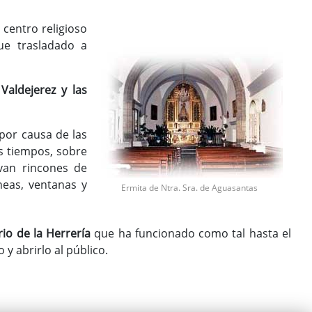
 centro religioso
fue trasladado a
, Valdejerez y las
por causa de las
s tiempos, sobre
van rincones de
neas, ventanas y
Ermita de Ntra. Sra. de Aguasantas
io de la Herrería
que ha funcionado como tal hasta el
 abrirlo al público.