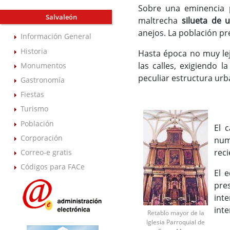
Sobre una eminencia 
Salvaleón
maltrecha
silueta de 
anejos. La población p
Información General
Historia
Hasta época no muy lej
las calles, exigiendo 
Monumentos
peculiar estructura urb
Gastronomía
Fiestas
Turismo
Población
El 
Corporación
num
reci
Correo-e gratis
Códigos para FACe
El 
pre
int
int
Retablo mayor de la
Iglesia Parroquial de