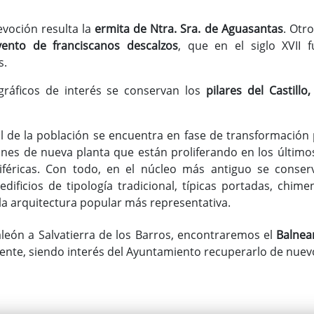
voción resulta la
ermita de Ntra. Sra. de Aguasantas
. Otro
ento de franciscanos descalzos
, que en el siglo XVII 
s.
ráficos de interés se conservan los
pilares del Castillo
al de la población se encuentra en fase de transformación 
es de nueva planta que están proliferando en los último
iféricas. Con todo, en el núcleo más antiguo se conser
dificios de tipología tradicional, típicas portadas, chime
a arquitectura popular más representativa.
aleón a Salvatierra de los Barros, encontraremos el
Balnear
te, siendo interés del Ayuntamiento recuperarlo de nuevo y