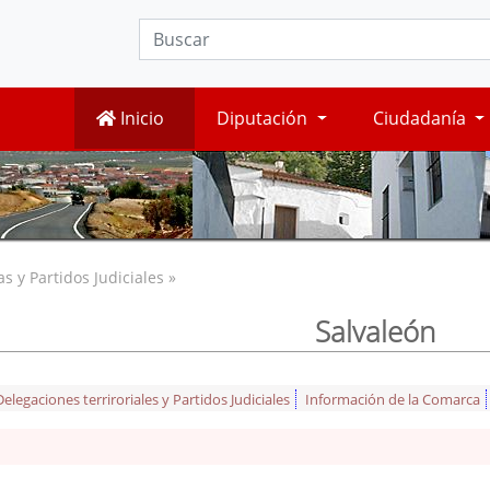
Inicio
Diputación
Ciudadanía
 y Partidos Judiciales »
Salvaleón
legaciones terriroriales y Partidos Judiciales
Información de la Comarca