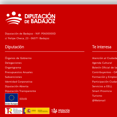
Diputación de Badajoz - NIF: P0600000D
c/ Felipe Checa, 23 - 06071 Badajoz
Diputación
Te interesa
Órganos de Gobierno
Atención al Ciudad
Delegaciones
Agenda Cultural
Organigrama
Boletín Oficial de l
Presupuestos Anuales
Contribuyentes - O
Subvenciones
Formación y Emple
Identidad Corporativa
Participación Ciud
Diputación Abierta
Servicios a EELL
Diputación Transparente
Smart Provincia
Turismo
EDUSI
@Webmail