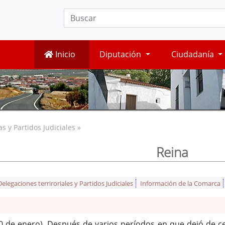
Inicio
Diputación
Ciudadanía
 y Partidos Judiciales »
Reina
legaciones terriroriales y Partidos Judiciales
Información de la Comarca
0 de enero). Después de varios períodos en que dejó de cel