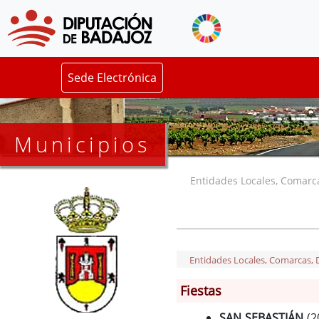
Sede Electrónica
Municipios
Entidades Locales, Comarcas
Entidades Locales, Comarcas, De
Fiestas
SAN SEBASTIÁN
(2