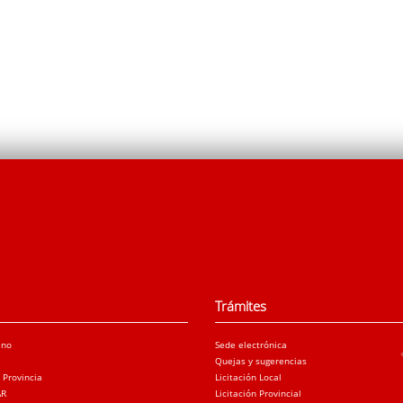
Trámites
ano
Sede electrónica
Quejas y sugerencias
a Provincia
Licitación Local
AR
Licitación Provincial