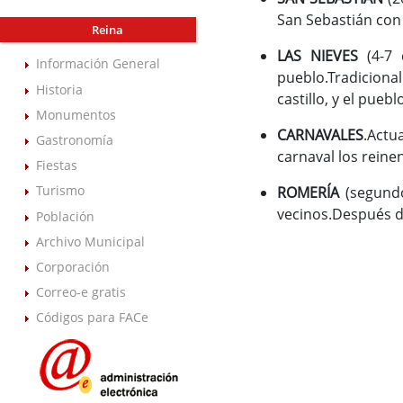
San Sebastián con 
Reina
LAS NIEVES
(4-7 
Información General
pueblo.Tradiciona
Historia
castillo, y el puebl
Monumentos
CARNAVALES
.Actu
Gastronomía
carnaval los reine
Fiestas
Turismo
ROMERÍA
(segundo
vecinos.Después de
Población
Archivo Municipal
Corporación
Correo-e gratis
Códigos para FACe