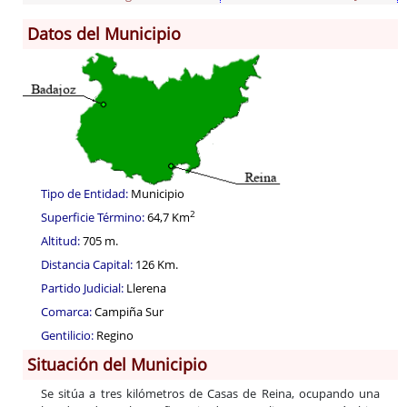
Datos del Municipio
Información General
Historia
Monumentos
Gastronomía
Fiestas
Turismo
Tipo de Entidad:
Municipio
Población
2
Superficie Término:
64,7 Km
Archivo Municipal
Altitud:
705 m.
Corporación
Distancia Capital:
126 Km.
Correo-e gratis
Partido Judicial:
Llerena
Códigos para FACe
Comarca:
Campiña Sur
Gentilicio:
Regino
Situación del Municipio
Se sitúa a tres kilómetros de Casas de Reina, ocupando una