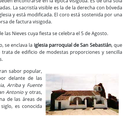
ueden encontrarse en la época visigoda. Es de una sola
as. La sacristía visible es la de la derecha con bóveda
glesia y está modificada. El coro está sostenida por una
rsa de factura visigoda.
 las Nieves cuya fiesta se celebra el 5 de Agosto.
o, se enclava la
iglesia parroquial de San Sebastián
, que
trata de edificio de modestas proporciones y sencilla
s.
ran sabor popular,
por delante de las
ia
,
Arriba
y
Fuente
an Antonio
y otras,
na de las áreas de
 siglo, es conocida