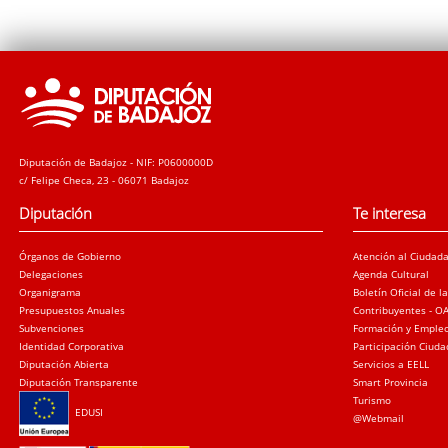
Diputación de Badajoz - NIF: P0600000D
c/ Felipe Checa, 23 - 06071 Badajoz
Diputación
Te interesa
Órganos de Gobierno
Atención al Ciudad
Delegaciones
Agenda Cultural
Organigrama
Boletín Oficial de l
Presupuestos Anuales
Contribuyentes - O
Subvenciones
Formación y Emple
Identidad Corporativa
Participación Ciud
Diputación Abierta
Servicios a EELL
Diputación Transparente
Smart Provincia
Turismo
EDUSI
@Webmail