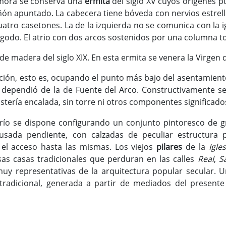
 mora se conserva una
ermita
del siglo XV cuyos orígenes p
n apuntado. La cabecera tiene bóveda con nervios estrellad
cuatro casetones. La de la izquierda no se comunica con la i
igodo. El atrio con dos arcos sostenidos por una columna to
 madera del siglo XIX. En esta ermita se venera la Virgen de
ación, esto es, ocupando el punto más bajo del asentamient
 dependió de la de Fuente del Arco. Constructivamente se 
ería encalada, sin torre ni otros componentes significado
erío se dispone configurando un conjunto pintoresco de g
usada pendiente, con calzadas de peculiar estructura 
r el acceso hasta las mismas. Los viejos
pilares
de la
Igles
sas casas tradicionales que perduran en las calles
Real
,
S
y representativas de la arquitectura popular secular. U
 tradicional, generada a partir de mediados del presente