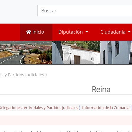
Inicio
Diputación
Ciudadanía
 y Partidos Judiciales »
Reina
legaciones terriroriales y Partidos Judiciales
Información de la Comarca