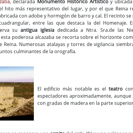
zaba
, declarada
Monumento Histórico Artístico
y ubicada
el hito más representativo del lugar, y por el que Reina r
abricada con adobe y hormigón de barro y cal. El recinto se
cuadrangular, entre las que destaca la del Homenaje. En
serva su
antigua iglesia
dedicada a Ntra. Sra.de las N
de esta poderosa alcazaba se recorta sobre el horizonte co
de Reina. Numerosas atalayas y torres de vigilancia siemb
untos culminantes de la orografía.
El edificio más notable es el
teatro
con
espectadores aproximadamente, aunque 
con gradas de madera en la parte superior