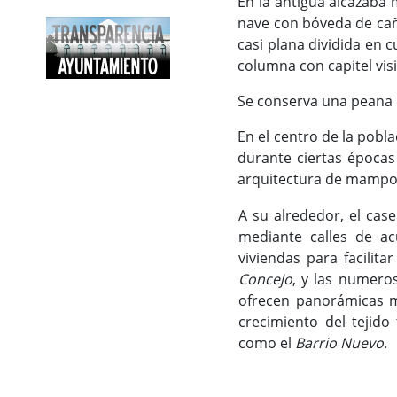
En la antigua alcazaba
nave con bóveda de cañó
casi plana dividida en 
columna con capitel vis
Se conserva una peana de
En el centro de la pobl
durante ciertas épocas
arquitectura de mampost
A su alrededor, el cas
mediante calles de ac
viviendas para facilita
Concejo
, y las numero
ofrecen panorámicas mu
crecimiento del tejido
como el
Barrio Nuevo
.