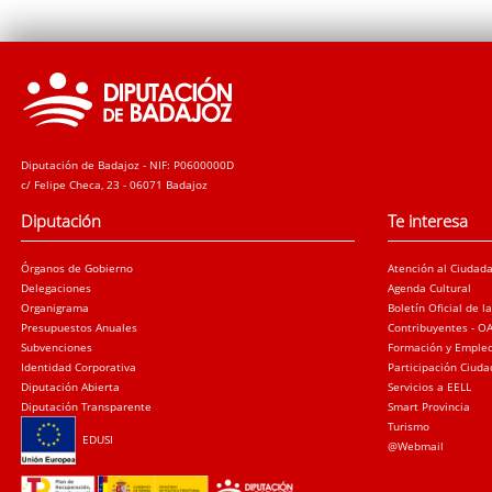
Diputación de Badajoz - NIF: P0600000D
c/ Felipe Checa, 23 - 06071 Badajoz
Diputación
Te interesa
Órganos de Gobierno
Atención al Ciudad
Delegaciones
Agenda Cultural
Organigrama
Boletín Oficial de l
Presupuestos Anuales
Contribuyentes - O
Subvenciones
Formación y Emple
Identidad Corporativa
Participación Ciud
Diputación Abierta
Servicios a EELL
Diputación Transparente
Smart Provincia
Turismo
EDUSI
@Webmail