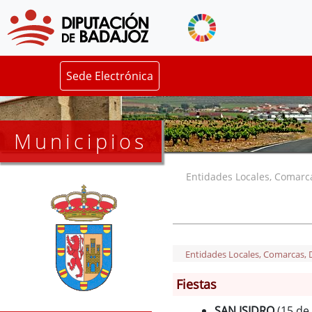
Sede Electrónica
Municipios
Entidades Locales, Comarcas
Entidades Locales, Comarcas, De
Fiestas
SAN ISIDRO
(15 de