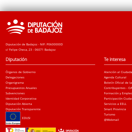
Diputación de Badajoz - NIF: P0600000D
c/ Felipe Checa, 23 - 06071 Badajoz
Diputación
Te interesa
Órganos de Gobierno
Atención al Ciudad
Delegaciones
Agenda Cultural
Organigrama
Boletín Oficial de l
Presupuestos Anuales
Contribuyentes - O
Subvenciones
Formación y Emple
Identidad Corporativa
Participación Ciud
Diputación Abierta
Servicios a EELL
Diputación Transparente
Smart Provincia
Turismo
EDUSI
@Webmail