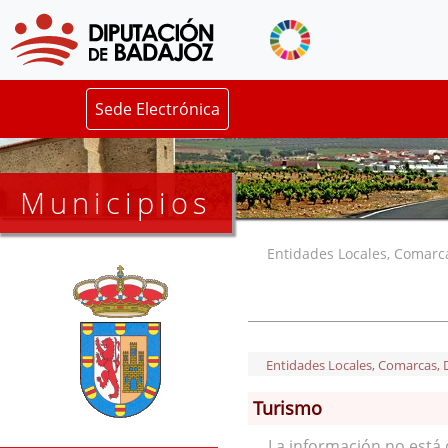
Sede Electrónica
Municipios
Entidades Locales, Comarcas
Entidades Locales, Comarcas, De
Turismo
La información no está 