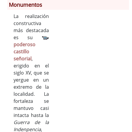
Monumentos
Información General
La realización
Historia
constructiva
Monumentos
más destacada
Gastronomía
es su
poderoso
Fiestas
castillo
Turismo
señorial
,
Población
erigido en el
Corporación
siglo XV, que se
Correo-e gratis
yergue en un
Códigos para FACe
extremo de la
localidad. La
fortaleza se
mantuvo casi
intacta hasta la
Guerra de la
Indenpencia
,