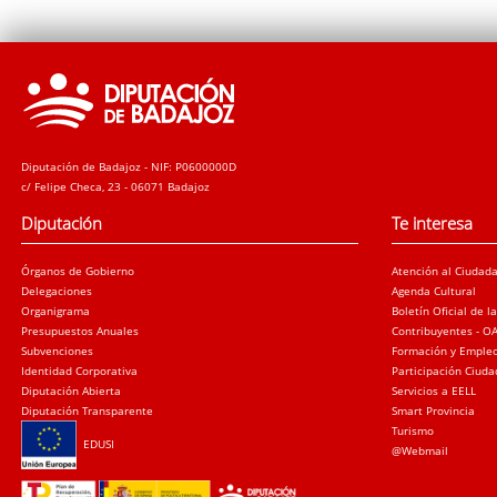
Diputación de Badajoz - NIF: P0600000D
c/ Felipe Checa, 23 - 06071 Badajoz
Diputación
Te interesa
Órganos de Gobierno
Atención al Ciudad
Delegaciones
Agenda Cultural
Organigrama
Boletín Oficial de l
Presupuestos Anuales
Contribuyentes - O
Subvenciones
Formación y Emple
Identidad Corporativa
Participación Ciud
Diputación Abierta
Servicios a EELL
Diputación Transparente
Smart Provincia
Turismo
EDUSI
@Webmail