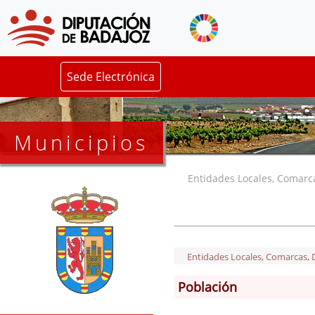
Sede Electrónica
Municipios
Entidades Locales, Comarcas
Entidades Locales, Comarcas, De
Población