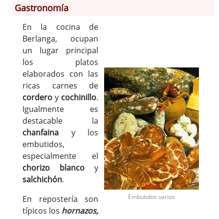
Gastronomía
En la cocina de
Información General
Berlanga, ocupan
Historia
un lugar principal
Monumentos
los platos
Gastronomía
elaborados con las
Fiestas
ricas carnes de
cordero
y
cochinillo
.
Turismo
Igualmente es
Población
destacable la
Archivo Municipal
chanfaina
y los
Corporación
embutidos,
Correo-e gratis
especialmente el
Códigos para FACe
chorizo blanco
y
salchichón
.
Embutidos varios
En repostería son
típicos los
hornazos,