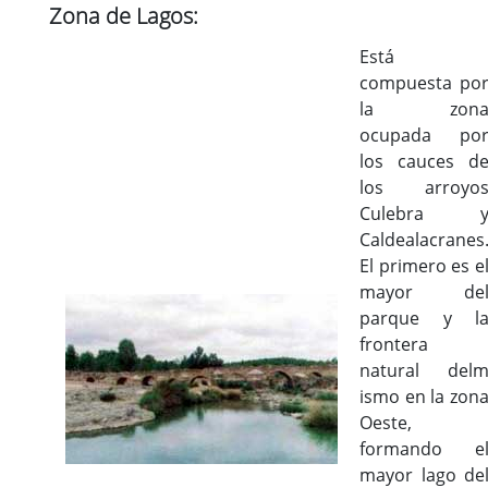
Zona de Lagos:
Está
compuesta po
la zon
ocupada po
los cauces d
los arroyo
Culebra 
Caldealacranes
El primero es e
mayor de
parque y l
frontera
natural del
ismo en la zon
Oeste,
formando e
mayor lago de