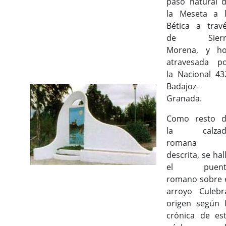
paso natural 
la Meseta a 
Bética a trav
de Sierr
Morena, y h
atravesada p
la Nacional 43
Badajoz-
Granada.
Como resto 
la calzad
romana
descrita, se hal
el puent
romano sobre 
arroyo Culebr
origen según 
crónica de es