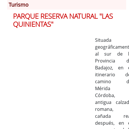
Turismo
PARQUE RESERVA NATURAL "LAS
Información General
QUINIENTAS"
Historia
Monumentos
Situada
Gastronomía
geográficamen
Fiestas
al sur de l
Turismo
Provincia d
Población
Badajoz, en 
Archivo Municipal
itinerario d
camino d
Corporación
Mérida 
Correo-e gratis
Córdoba,
Códigos para FACe
antigua calza
romana, 
cañada rea
después, en 