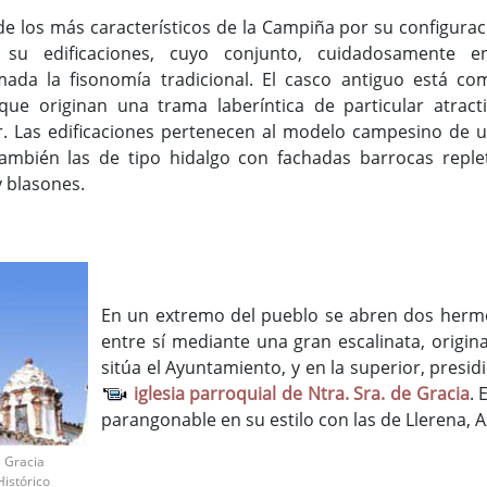
e los más característicos de la Campiña por su configuraci
 su edificaciones, cuyo conjunto, cuidadosamente e
ada la fisonomía tradicional. El casco antiguo está co
ue originan una trama laberíntica de particular atractiv
. Las edificaciones pertenecen al modelo campesino de u
mbién las de tipo hidalgo con fachadas barrocas reple
y blasones.
En un extremo del pueblo se abren dos hermosa
entre sí mediante una gran escalinata, origin
sitúa el Ayuntamiento, y en la superior, presid
iglesia parroquial de Ntra. Sra. de Gracia
. 
parangonable en su estilo con las de Llerena,
e Gracia
istórico