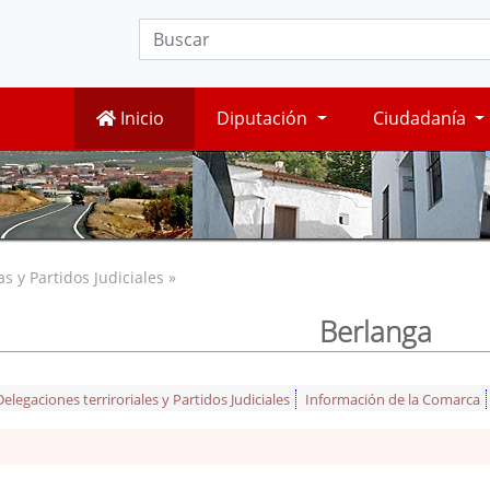
Inicio
Diputación
Ciudadanía
 y Partidos Judiciales »
Berlanga
legaciones terriroriales y Partidos Judiciales
Información de la Comarca