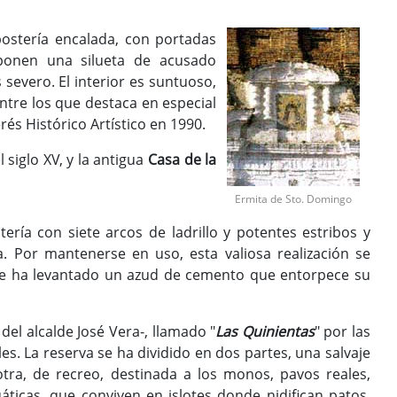
ostería encalada, con portadas
mponen una silueta de acusado
 severo. El interior es suntuoso,
tre los que destaca en especial
rés Histórico Artístico en 1990.
l siglo XV, y la antigua
Casa de la
Ermita de Sto. Domingo
ía con siete arcos de ladrillo y potentes estribos y
a. Por mantenerse en uso, esta valiosa realización se
 se ha levantado un azud de cemento que entorpece su
l alcalde José Vera-, llamado "
Las Quinientas
" por las
es. La reserva se ha dividido en dos partes, una salvaje
 otra, de recreo, destinada a los monos, pavos reales,
cuáticas, que conviven en islotes donde nidifican patos,