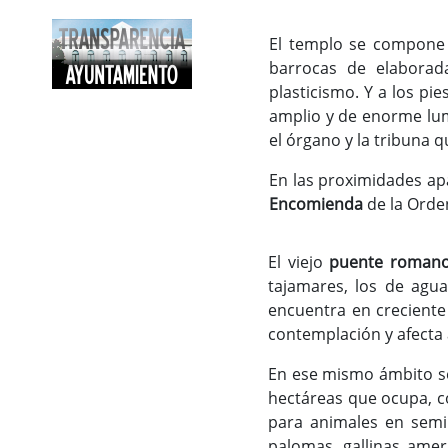
El templo se compone 
barrocas de elaborad
plasticismo. Y a los pi
amplio y de enorme lum
el órgano y la tribuna 
En las proximidades ap
Encomienda
de la Orde
El viejo
puente roman
tajamares, los de agua
encuentra en creciente
contemplación y afecta
En ese mismo ámbito s
hectáreas que ocupa, co
para animales en semil
palomas, gallinas ameri