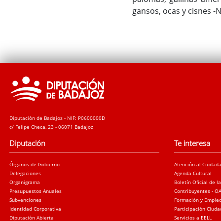
gansos, ocas y cisnes -
Diputación de Badajoz - NIF: P0600000D
c/ Felipe Checa, 23 - 06071 Badajoz
Diputación
Te interesa
Órganos de Gobierno
Atención al Ciudad
Delegaciones
Agenda Cultural
Organigrama
Boletín Oficial de l
Presupuestos Anuales
Contribuyentes - O
Subvenciones
Formación y Emple
Identidad Corporativa
Participación Ciud
Diputación Abierta
Servicios a EELL