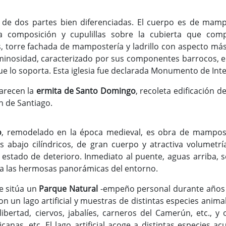
de dos partes bien diferenciadas. El cuerpo es de mamp
a composición y cupulillas sobre la cubierta que co
es, torre fachada de mampostería y ladrillo con aspecto más
inosidad, caracterizado por sus componentes barrocos, en
que lo soporta. Esta iglesia fue declarada Monumento de Inte
arecen la
ermita de Santo Domingo
, recoleta edificación de
n de Santiago.
o
, remodelado en la época medieval, es obra de mamposter
s abajo cilíndricos, de gran cuerpo y atractiva volumetrí
 estado de deterioro. Inmediato al puente, aguas arriba,
 a las hermosas panorámicas del entorno.
e sitúa un
Parque Natural
-empeño personal durante años de
n un lago artificial y muestras de distintas especies animal
ibertad, ciervos, jabalíes, carneros del Camerún, etc., y
canas, etc. El lago artificial acoge a distintas especies a