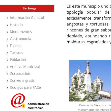
Es este municipio uno d
Berlanga
tipología popular de
Información General
escasamente transform
angostas y tortuosas q
Historia
rincones de gran sabor
Monumentos
doblado, abundando ta
Gastronomía
molduras, esgrafiados 
Fiestas
Turismo
Población
Archivo Municipal
Corporación
Correo-e gratis
Códigos para FACe
Detalle de Ntra. Sra. d
monumento de Interés H