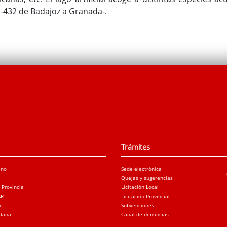
N-432 de Badajoz a Granada-.
Trámites
ano
Sede electrónica
Quejas y sugerencias
a Provincia
Licitación Local
AR
Licitación Provincial
o
Subvenciones
adana
Canal de denuncias