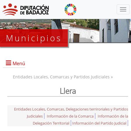
Menú
Municipios
Menú
Entidades Locales, Comarcas y Partidos Judiciales »
Llera
Entidades Locales, Comarcas, Delegaciones terriroriales y Partidos
Judiciales
Información de la Comarca
Información de la
Delegación Territorial
Información del Partido Judicial