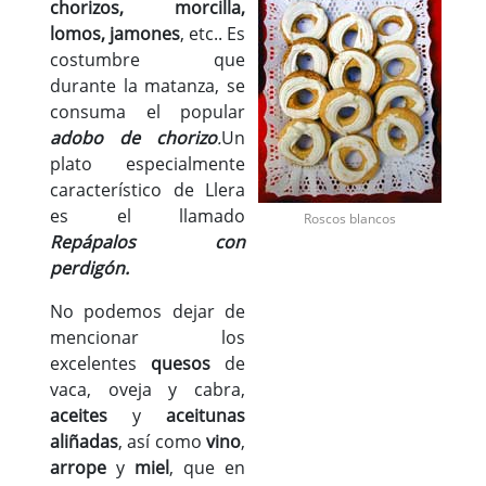
chorizos, morcilla,
lomos, jamones
, etc.. Es
costumbre que
durante la matanza, se
consuma el popular
adobo de chorizo
.
Un
plato especialmente
característico de Llera
es el llamado
Roscos blancos
Repápalos con
perdigón.
No podemos dejar de
mencionar los
excelentes
quesos
de
vaca, oveja y cabra,
aceites
y
aceitunas
aliñadas
, así como
vino
,
arrope
y
miel
, que en