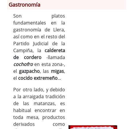
Gastronomía
Son platos
Información General
fundamentales en la
Historia
gastronomía de Llera,
Monumentos
así como en el resto del
Gastronomía
Partido Judicial de la
Fiestas
Campiña, la
caldereta
de cordero
-llamada
Turismo
cochofro
en esta zona-,
Población
el
gazpacho
, las
migas
,
Archivo Municipal
el
cocido extremeño
...
Corporación
Por otro lado, y debido
Correo-e gratis
a la arraigada tradición
Códigos para FACe
de las matanzas, es
habitual encontrar en
toda mesa, productos
derivados como