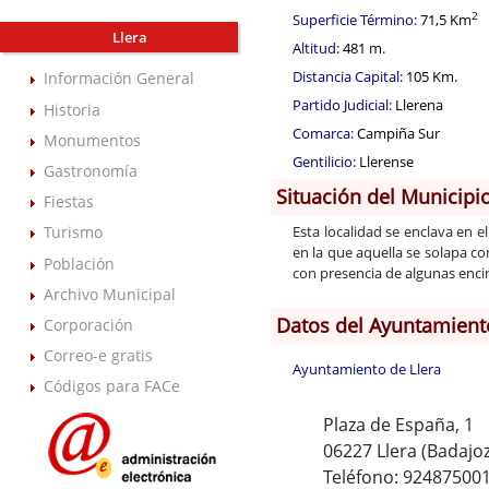
2
Superficie Término:
71,5 Km
Llera
Altitud:
481 m.
Distancia Capital:
105 Km.
Información General
Partido Judicial:
Llerena
Historia
Comarca:
Campiña Sur
Monumentos
Gentilicio:
Llerense
Gastronomía
Situación del Municipi
Fiestas
Esta localidad se enclava en 
Turismo
en la que aquella se solapa co
Población
con presencia de algunas encin
Archivo Municipal
Datos del Ayuntamient
Corporación
Correo-e gratis
Ayuntamiento de Llera
Códigos para FACe
Plaza de España, 1
06227 Llera (Badajoz
Teléfono: 92487500