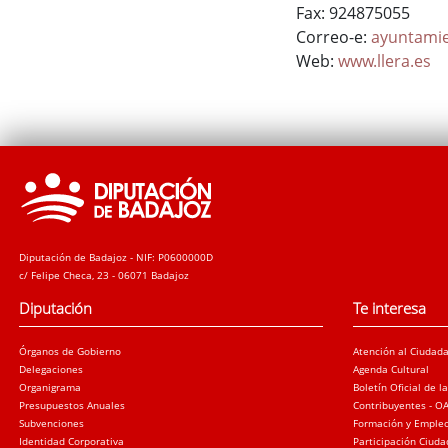
Fax: 924875055
Correo-e:
ayuntamie
Web:
www.llera.es
Diputación de Badajoz - NIF: P0600000D
c/ Felipe Checa, 23 - 06071 Badajoz
Diputación
Te interesa
Órganos de Gobierno
Atención al Ciudad
Delegaciones
Agenda Cultural
Organigrama
Boletín Oficial de l
Presupuestos Anuales
Contribuyentes - O
Subvenciones
Formación y Emple
Identidad Corporativa
Participación Ciud