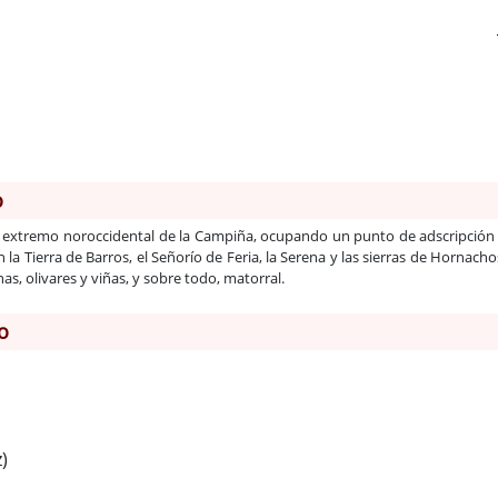
o
el extremo noroccidental de la Campiña, ocupando un punto de adscripción c
n la Tierra de Barros, el Señorío de Feria, la Serena y las sierras de Horn
as, olivares y viñas, y sobre todo, matorral.
o
)
1