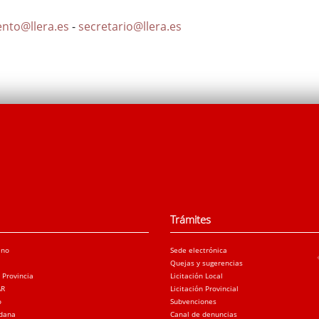
nto@llera.es
-
secretario@llera.es
Trámites
ano
Sede electrónica
Quejas y sugerencias
a Provincia
Licitación Local
AR
Licitación Provincial
o
Subvenciones
adana
Canal de denuncias