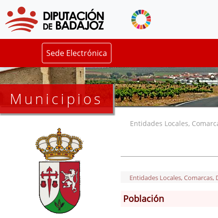
Sede Electrónica
Municipios
Entidades Locales, Comarcas
Entidades Locales, Comarcas, De
Población