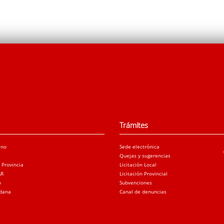
Trámites
ano
Sede electrónica
Quejas y sugerencias
a Provincia
Licitación Local
AR
Licitación Provincial
o
Subvenciones
adana
Canal de denuncias