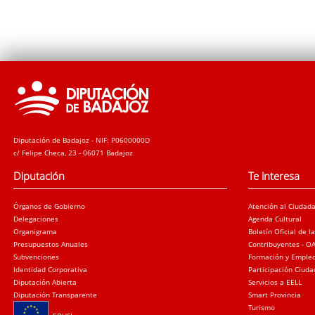
Diputación de Badajoz - NIF: P0600000D
c/ Felipe Checa, 23 - 06071 Badajoz
Diputación
Te interesa
Órganos de Gobierno
Atención al Ciudad
Delegaciones
Agenda Cultural
Organigrama
Boletín Oficial de l
Presupuestos Anuales
Contribuyentes - O
Subvenciones
Formación y Emple
Identidad Corporativa
Participación Ciud
Diputación Abierta
Servicios a EELL
Diputación Transparente
Smart Provincia
Turismo