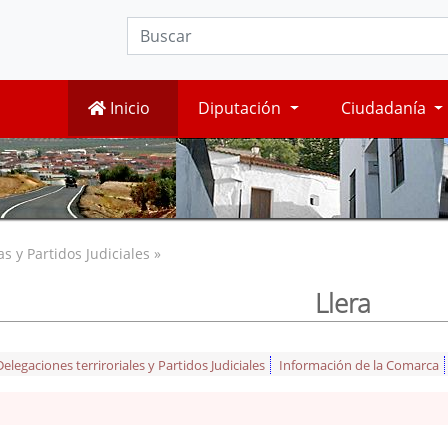
Inicio
Diputación
Ciudadanía
 y Partidos Judiciales »
Llera
legaciones terriroriales y Partidos Judiciales
Información de la Comarca