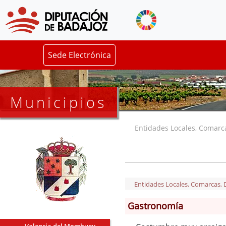
Sede Electrónica
Municipios
Entidades Locales, Comarcas
Entidades Locales, Comarcas, De
Gastronomía