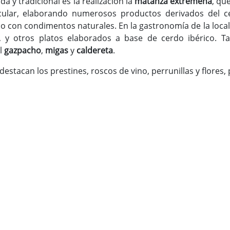
 y tradicional es la realización la
matanza extremeña
, qu
ular, elaborando numerosos productos derivados del ce
 con condimentos naturales. En la gastronomía de la locali
, y otros platos elaborados a base de cerdo ibérico. T
el
gazpacho
,
migas
y
caldereta
.
 destacan los prestines, roscos de vino, perrunillas y flores,