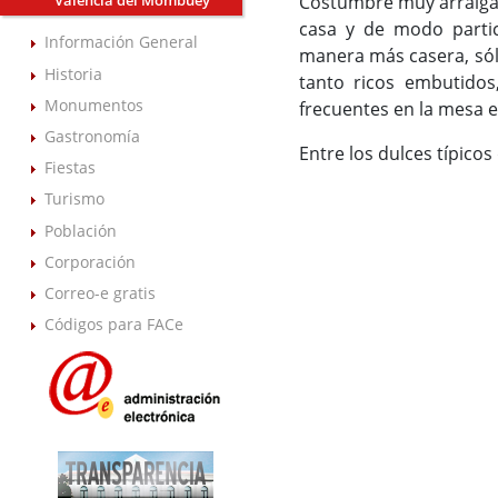
Costumbre muy arraigada
Valencia del Mombuey
casa y de modo partic
Información General
manera más casera, sólo
Historia
tanto ricos embutidos
Monumentos
frecuentes en la mesa 
Gastronomía
Entre los dulces típicos
Fiestas
Turismo
Población
Corporación
Correo-e gratis
Códigos para FACe