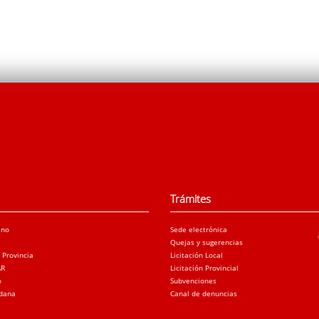
Trámites
ano
Sede electrónica
Quejas y sugerencias
a Provincia
Licitación Local
AR
Licitación Provincial
o
Subvenciones
adana
Canal de denuncias