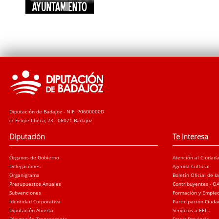
Diputación de Badajoz - NIF: P0600000D
c/ Felipe Checa, 23 - 06071 Badajoz
Diputación
Te interesa
Órganos de Gobierno
Atención al Ciudad
Delegaciones
Agenda Cultural
Organigrama
Boletín Oficial de l
Presupuestos Anuales
Contribuyentes - O
Subvenciones
Formación y Emple
Identidad Corporativa
Participación Ciud
Diputación Abierta
Servicios a EELL