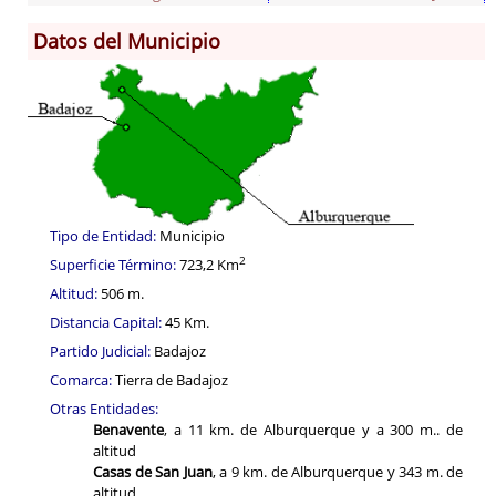
Datos del Municipio
Información General
Historia
Monumentos
Gastronomía
Fiestas
Turismo
Tipo de Entidad:
Municipio
Población
2
Superficie Término:
723,2 Km
Corporación
Altitud:
506 m.
Correo-e gratis
Distancia Capital:
45 Km.
Radio en Internet
Partido Judicial:
Badajoz
Comarca:
Tierra de Badajoz
Otras Entidades:
Benavente
, a 11 km. de Alburquerque y a 300 m.. de
altitud
Casas de San Juan
, a 9 km. de Alburquerque y 343 m. de
altitud