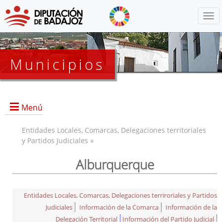
Menú
Municipios
Menú
Entidades Locales, Comarcas, Delegaciones territoriales
y Partidos Judiciales »
Alburquerque
Entidades Locales, Comarcas, Delegaciones terriroriales y Partidos
Judiciales
Información de la Comarca
Información de la
Delegación Territorial
Información del Partido Judicial