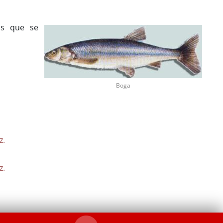
as que se
Boga
z.
z.