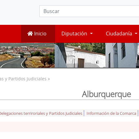
Inicio
Diputación
Ciudadanía
 y Partidos Judiciales »
Alburquerque
legaciones terriroriales y Partidos Judiciales
Información de la Comarca