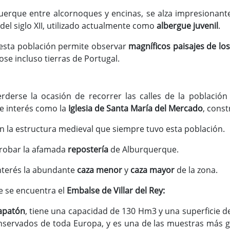
erque entre alcornoques y encinas, se alza impresionant
 del siglo XII, utilizado actualmente como
albergue juvenil
.
e esta población permite observar
magníficos paisajes de los
dose incluso tierras de Portugal.
erderse la ocasión de recorrer las calles de la poblaci
 interés como la
Iglesia de Santa María del Mercado
, const
n la estructura medieval que siempre tuvo esta población.
robar la afamada
repostería
de Alburquerque.
interés la abundante
caza menor
y
caza mayor
de la zona.
 se encuentra el
Embalse de Villar del Rey:
Zapatón
, tiene una capacidad de 130 Hm3 y una superficie 
nservados de toda Europa, y es una de las muestras más g