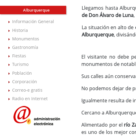
Llegamos hasta Alburqu
Alburquerque
de Don Álvaro de Luna
,
Información General
La situación en alto d
Historia
Alburquerque
, divisán
Monumentos
Gastronomía
Fiestas
El visitante no debe p
monumentos de notable
Turismo
Población
Sus calles aún conserva
Corporación
No podemos dejar de p
Correo-e gratis
Radio en Internet
Igualmente resulta de 
Cercano a Alburquerque
Alimentado por el
río 
es uno de los mejor co