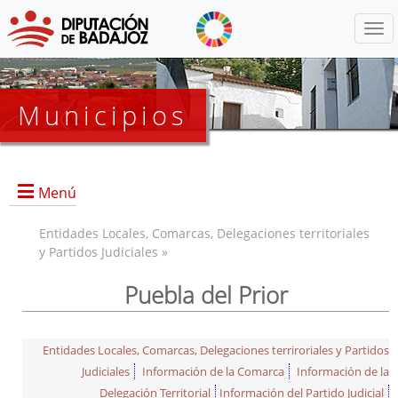
Menú
Municipios
Menú
Entidades Locales, Comarcas, Delegaciones territoriales
y Partidos Judiciales »
Puebla del Prior
Entidades Locales, Comarcas, Delegaciones terriroriales y Partidos
Judiciales
Información de la Comarca
Información de la
Delegación Territorial
Información del Partido Judicial