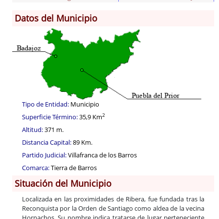
Datos del Municipio
Información General
Historia
Monumentos
Gastronomía
Fiestas
Turismo
Tipo de Entidad:
Municipio
Población
2
Superficie Término:
35,9 Km
Corporación
Altitud:
371 m.
Correo-e gratis
Distancia Capital:
89 Km.
Partido Judicial:
Villafranca de los Barros
Comarca:
Tierra de Barros
Situación del Municipio
Localizada en las proximidades de Ribera, fue fundada tras la
Reconquista por la Orden de Santiago como aldea de la vecina
Hornachos. Su nombre indica tratarse de lugar perteneciente