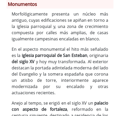
Monumentos
Morfológicamente presenta un núcleo más
Información General
antiguo, cuyas edificaciones se apiñan en torno a
Historia
la iglesia parroquial y, una zona de crecimiento
Monumentos
compuesta por calles más amplias, de casas
Gastronomía
igualmente campesinas encaladas en blanco.
Fiestas
En el aspecto monumental el hito más señalado
Turismo
es la
iglesia parroquial de San Esteban
, originaria
Población
del siglo XV
y hoy muy transformada. Al exterior
Corporación
destacan la portada adintelada moderna del lado
del Evangelio y la somera espadaña que corona
Correo-e gratis
un atisbo de torre, interiormente aparece
modernizada por su encalado y otras
actuaciones recientes.
Anejo al tempo, se erigió en el siglo XV un
palacio
con aspecto de fortaleza
, reformado en la
centuria siguiente, destinado a residencia de los