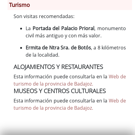
Turismo
Son visitas recomendadas:
Información General
Historia
La
Portada del Palacio Prioral
, monumento
civil más antiguo y con más valor.
Monumentos
Gastronomía
Ermita de Ntra Sra. de Botós
, a 8 kilómetros
Fiestas
de la localidad.
Turismo
ALOJAMIENTOS Y RESTAURANTES
Población
Esta información puede consultarla en la
Web de
Corporación
turismo de la provincia de Badajoz.
Correo-e gratis
MUSEOS Y CENTROS CULTURALES
Esta información puede consultarla en la
Web de
turismo de la provincia de Badajoz.