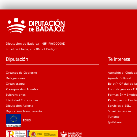
Diputación de Badajoz - NIF: P0600000D
c/ Felipe Checa, 23 - 06071 Badajoz
Diputación
Te interesa
Órganos de Gobierno
Atención al Ciudad
Delegaciones
Agenda Cultural
Organigrama
Boletín Oficial de l
Presupuestos Anuales
Contribuyentes - O
Subvenciones
Formación y Emple
Identidad Corporativa
Participación Ciud
Diputación Abierta
Servicios a EELL
Diputación Transparente
Smart Provincia
Turismo
EDUSI
@Webmail