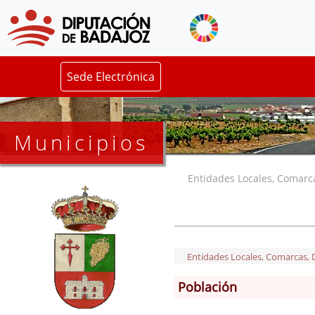
Sede Electrónica
Municipios
Entidades Locales, Comarcas
Entidades Locales, Comarcas, De
Población