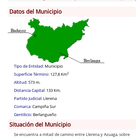
Datos del Municipio
Información General
Historia
Monumentos
Gastronomía
Fiestas
Turismo
Tipo de Entidad:
Municipio
Población
2
Superficie Término:
127,8 Km
Archivo Municipal
Altitud:
573 m.
Corporación
Distancia Capital:
133 Km.
Correo-e gratis
Partido Judicial:
Llerena
Códigos para FACe
Comarca:
Campiña Sur
Gentilicio:
Berlangueño
Situación del Municipio
Se encuentra a mitad de camino entre Llerena y Azuaga, sobre