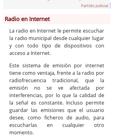
Partido Judicial
Radio en Internet
Información General
Historia
La radio en Internet le permite escuchar
Monumentos
la radio municipal desde cualquier lugar
Gastronomía
y con todo tipo de dispositivos con
acceso a Internet.
Fiestas
Turismo
Este sistema de emisión por internet
Población
tiene como ventaja, frente a la radio por
Corporación
radiofrecuencia tradicional, que la
emisión no se ve afectada por
Correo-e gratis
interferencias, por lo que la calidad de
Radio en Internet
la señal es constante. Incluso permite
guardar las emisiones que el usuario
desee, como ficheros de audio, para
escucharlas en cualquier otro
momento.