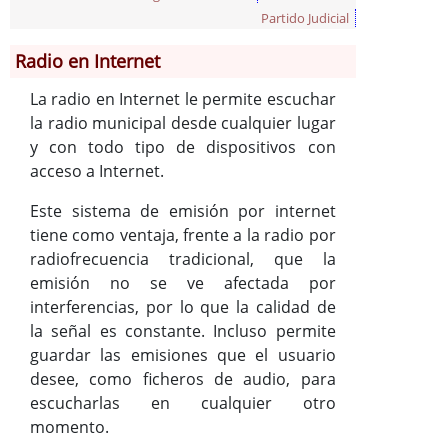
Partido Judicial
Información General
Radio en Internet
Historia
Monumentos
La radio en Internet le permite escuchar
Gastronomía
la radio municipal desde cualquier lugar
Fiestas
y con todo tipo de dispositivos con
acceso a Internet.
Turismo
Población
Este sistema de emisión por internet
Corporación
tiene como ventaja, frente a la radio por
radiofrecuencia tradicional, que la
Correo-e gratis
emisión no se ve afectada por
Radio en Internet
interferencias, por lo que la calidad de
Códigos para FACe
la señal es constante. Incluso permite
guardar las emisiones que el usuario
desee, como ficheros de audio, para
escucharlas en cualquier otro
momento.